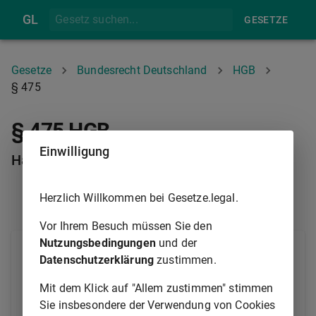
GL
GESETZE
Gesetze
Bundesrecht Deutschland
HGB
§ 475
§ 475 HGB
Einwilligung
Haftung für Verlust oder Beschädigung
Herzlich Willkommen bei Gesetze.legal.
§ 474
§ 475A
Vor Ihrem Besuch müssen Sie den
Nutzungsbedingungen
und der
Der Lagerhalter haftet für den Schaden, der durch
Datenschutzerklärung
zustimmen.
Verlust oder Beschädigung des Gutes in der Zeit von
der Übernahme zur Lagerung bis zur Auslieferung
Mit dem Klick auf "Allem zustimmen" stimmen
entsteht, es sei denn, daß der Schaden durch die
Sie insbesondere der Verwendung von Cookies