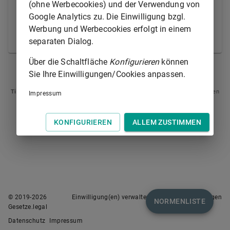
Sorgfalt eines ordentlichen Kaufmanns nicht
(ohne Werbecookies) und der Verwendung von
abgewendet werden konnte. Dies gilt auch dann,
Google Analytics zu. Die Einwilligung bzgl.
wenn der Lagerhalter gemäß
§ 472 Abs. 2
das Gut
Werbung und Werbecookies erfolgt in einem
bei einem Dritten einlagert.
separaten Dialog.
Über die Schaltfläche
Konfigurieren
können
§ 474
§ 475A
Sie Ihre Einwilligungen/Cookies anpassen.
Tipp
: Swipen Sie auf dem Bildschirm links oder rechts zur Navigation zwischen
Impressum
Normen.
KONFIGURIEREN
ALLEM ZUSTIMMEN
© 2019-
2026
Einwilligung(en) verwalten
Nutzungsbedingungen
NORMENLISTE
Gesetze.legal
Datenschutz
Impressum