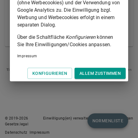
Laderäume einschließlich der Kühl- und Gefrierräume
(ohne Werbecookies) und der Verwendung von
sowie alle anderen Teile des Schiffs, in oder auf
Google Analytics zu. Die Einwilligung bzgl.
denen Güter verladen werden, in dem für die
Werbung und Werbecookies erfolgt in einem
Aufnahme, Beförderung und Erhaltung der Güter
separaten Dialog.
erforderlichen Zustand befinden
Über die Schaltfläche
Konfigurieren
können
(Ladungstüchtigkeit).
Sie Ihre Einwilligungen/Cookies anpassen.
Impressum
§ 484
§ 486
Tipp
: Swipen Sie auf dem Bildschirm links oder rechts zur Navigation zwischen
KONFIGURIEREN
ALLEM ZUSTIMMEN
Normen.
© 2019-
2026
Einwilligung(en) verwalten
Nutzungsbedingungen
NORMENLISTE
Gesetze.legal
Datenschutz
Impressum