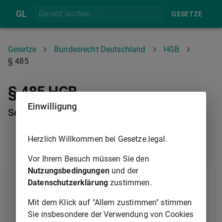
GL
GESETZE
Gesetze
Bundesrecht Deutschland
HGB
§ 485
§ 485 HGB
Einwilligung
See- und Ladungstüchtigkeit
Herzlich Willkommen bei Gesetze.legal.
§ 484
§ 486
Vor Ihrem Besuch müssen Sie den
Nutzungsbedingungen
und der
Der Verfrachter hat dafür zu sorgen, dass das Schiff
Datenschutzerklärung
zustimmen.
in seetüchtigem Stand, gehörig eingerichtet,
ausgerüstet, bemannt und mit genügenden Vorräten
Mit dem Klick auf "Allem zustimmen" stimmen
versehen ist (Seetüchtigkeit) sowie dass sich die
Sie insbesondere der Verwendung von Cookies