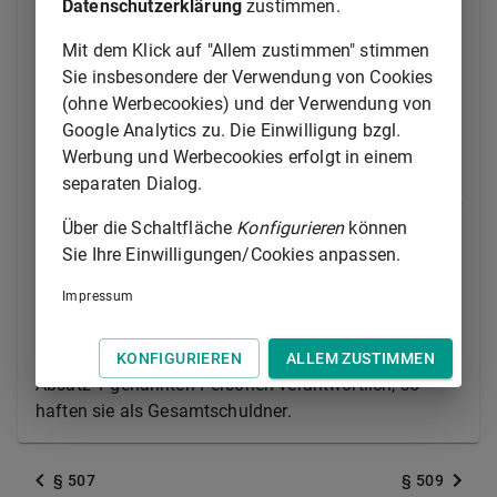
Untertitel und im Stückgutfrachtvertrag vorgesehenen
Datenschutzerklärung
zustimmen.
Haftungsbefreiungen und Haftungsbegrenzungen
Mit dem Klick auf "Allem zustimmen" stimmen
berufen. Gleiches gilt, wenn die Ansprüche gegen ein
Sie insbesondere der Verwendung von Cookies
Mitglied der Schiffsbesatzung geltend gemacht
(ohne Werbecookies) und der Verwendung von
werden.
Google Analytics zu. Die Einwilligung bzgl.
(2) Eine Berufung auf die Haftungsbefreiungen und
Werbung und Werbecookies erfolgt in einem
Haftungsbegrenzungen nach Absatz 1 ist
separaten Dialog.
ausgeschlossen, wenn der Schuldner vorsätzlich oder
Über die Schaltfläche
Konfigurieren
können
leichtfertig und in dem Bewusstsein gehandelt hat,
Sie Ihre Einwilligungen/Cookies anpassen.
dass ein Schaden mit Wahrscheinlichkeit eintreten
werde.
Impressum
(3) Sind für den Verlust oder die Beschädigung des
Gutes sowohl der Verfrachter als auch eine der in
KONFIGURIEREN
ALLEM ZUSTIMMEN
Absatz 1 genannten Personen verantwortlich, so
haften sie als Gesamtschuldner.
§ 507
§ 509