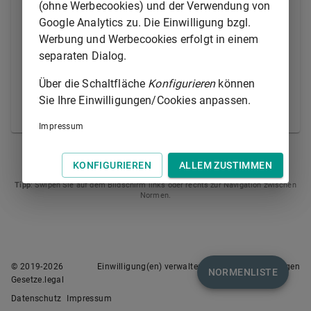
hinzulegen.
(ohne Werbecookies) und der Verwendung von
Google Analytics zu. Die Einwilligung bzgl.
(2) Ist ein Ladehafen oder ein Ladeplatz im
Werbung und Werbecookies erfolgt in einem
Reisefrachtvertrag nicht benannt und hat der
separaten Dialog.
Befrachter den Ladehafen oder Ladeplatz nach
Abschluss des Reisefrachtvertrags zu benennen, so
Über die Schaltfläche
Konfigurieren
können
muss er mit der gebotenen Sorgfalt einen sicheren
Sie Ihre Einwilligungen/Cookies anpassen.
Ladehafen oder Ladeplatz auswählen.
Impressum
§ 527
§ 529
KONFIGURIEREN
ALLEM ZUSTIMMEN
Tipp
: Swipen Sie auf dem Bildschirm links oder rechts zur Navigation zwischen
Normen.
© 2019-
2026
Einwilligung(en) verwalten
Nutzungsbedingungen
NORMENLISTE
Gesetze.legal
Datenschutz
Impressum