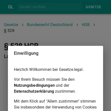
GL
GESETZE
Gesetze
Bundesrecht Deutschland
HGB
§ 528
§ 528 HGB
Einwilligung
Ladehafen. Ladeplatz
Herzlich Willkommen bei Gesetze.legal.
§ 527
§ 529
Vor Ihrem Besuch müssen Sie den
Nutzungsbedingungen
und der
(1) Der Verfrachter hat das Schiff zur Einnahme des
Datenschutzerklärung
zustimmen.
Gutes an den im Reisefrachtvertrag benannten oder
an den vom Befrachter nach Abschluss des
Mit dem Klick auf "Allem zustimmen" stimmen
Reisefrachtvertrags zu benennenden Ladeplatz
Sie insbesondere der Verwendung von Cookies