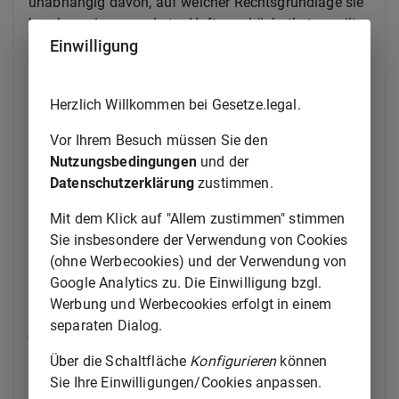
unabhängig davon, auf welcher Rechtsgrundlage sie
beruhen, ein gesonderter Haftungshöchstbetrag gilt:
Einwilligung
1.
Ansprüche auf Erstattung der Kosten für
die Hebung, Beseitigung, Vernichtung oder
Unschädlichmachung eines gesunkenen,
Herzlich Willkommen bei Gesetze.legal.
havarierten, gestrandeten oder verlassenen
Vor Ihrem Besuch müssen Sie den
Schiffes, samt allem, was sich an Bord
Nutzungsbedingungen
und der
eines solchen Schiffes befindet oder
Datenschutzerklärung
zustimmen.
befunden hat, und
2.
Ansprüche auf Erstattung der Kosten für
Mit dem Klick auf "Allem zustimmen" stimmen
die Beseitigung, Vernichtung oder
Sie insbesondere der Verwendung von Cookies
Unschädlichmachung der Ladung des
(ohne Werbecookies) und der Verwendung von
Schiffes.
Google Analytics zu. Die Einwilligung bzgl.
Werbung und Werbecookies erfolgt in einem
Die in Satz 1 angeführten Ansprüche unterliegen
separaten Dialog.
jedoch nicht der Haftungsbeschränkung, soweit sie
ein mit dem Haftpflichtigen vertraglich vereinbartes
Über die Schaltfläche
Konfigurieren
können
Entgelt betreffen.
Sie Ihre Einwilligungen/Cookies anpassen.