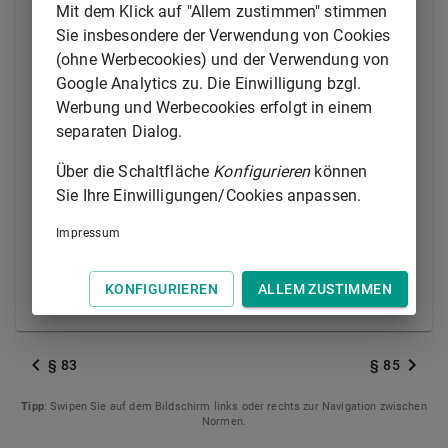
Mit dem Klick auf "Allem zustimmen" stimmen
(2) Wer, ohne selbständig im Sinne des Absatzes 1 zu
Sie insbesondere der Verwendung von Cookies
sein, ständig damit betraut ist, für einen Unternehmer
(ohne Werbecookies) und der Verwendung von
Geschäfte zu vermitteln oder in dessen Namen
Google Analytics zu. Die Einwilligung bzgl.
abzuschließen, gilt als Angestellter.
Werbung und Werbecookies erfolgt in einem
separaten Dialog.
(3) Der Unternehmer kann auch ein Handelsvertreter
sein.
Über die Schaltfläche
Konfigurieren
können
Sie Ihre Einwilligungen/Cookies anpassen.
(4) Die Vorschriften dieses Abschnittes finden auch
Anwendung, wenn das Unternehmen des
Impressum
Handelsvertreters nach Art oder Umfang einen in
kaufmännischer Weise eingerichteten
KONFIGURIEREN
ALLEM ZUSTIMMEN
Geschäftsbetrieb nicht erfordert.
§ 83
§ 85
Tipp
: Swipen Sie auf dem Bildschirm links oder rechts zur Navigation zwischen
Normen.