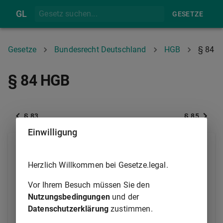
GL
GESETZE
Gesetze
Bundesrecht Deutschland
HGB
§ 84
§ 84 HGB
§ 83
§ 85
Einwilligung
(1) Handelsvertreter ist, wer als selbständiger
Gewerbetreibender ständig damit betraut ist, für
Herzlich Willkommen bei Gesetze.legal.
einen anderen Unternehmer (Unternehmer) Geschäfte
zu vermitteln oder in dessen Namen abzuschließen.
Vor Ihrem Besuch müssen Sie den
Selbständig ist, wer im wesentlichen frei seine
Nutzungsbedingungen
und der
Tätigkeit gestalten und seine Arbeitszeit bestimmen
Datenschutzerklärung
zustimmen.
kann.