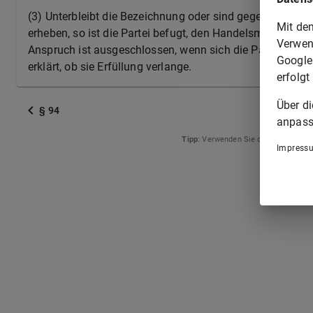
(3) Unterbleibt die Bezeichnung oder sind gegen die be
Mit de
erheben, so ist die Partei befugt, den Handelsmakler auf
Verwen
Anspruch ist ausgeschlossen, wenn sich die Partei auf d
Google
erklärt, ob sie Erfüllung verlange.
erfolgt
Über d
§ 94
anpass
Tipp
: Verwenden Sie die Pfeiltasten
Impress