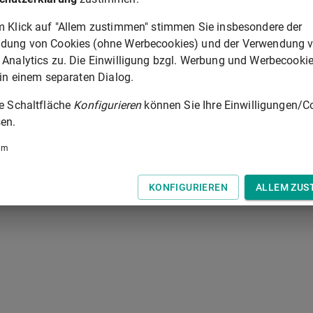
zeichnete Person oder Firma begründete Einwendungen zu
m Klick auf "Allem zustimmen" stimmen Sie insbesondere der
 die Erfüllung des Geschäfts in Anspruch zu nehmen. Der
dung von Cookies (ohne Werbecookies) und der Verwendung 
ie Aufforderung des Handelsmaklers nicht unverzüglich darübe
 Analytics zu. Die Einwilligung bzgl. Werbung und Werbecooki
 in einem separaten Dialog.
ie Schaltfläche
Konfigurieren
können Sie Ihre Einwilligungen/C
§ 96
en.
 der Tastatur zur Navigation zwischen Normen.
um
KONFIGURIEREN
ALLEM ZUS