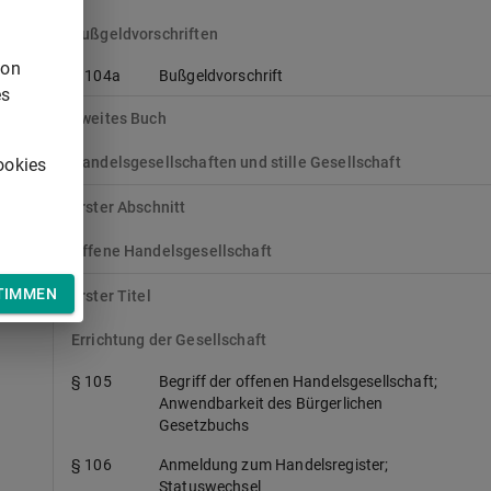
Bußgeldvorschriften
von
§ 104a
Bußgeldvorschrift
r
es
Zweites Buch
Handelsgesellschaften und stille Gesellschaft
ookies
Erster Abschnitt
Offene Handelsgesellschaft
TIMMEN
Erster Titel
Errichtung der Gesellschaft
§ 105
Begriff der offenen Handelsgesellschaft;
Anwendbarkeit des Bürgerlichen
Gesetzbuchs
§ 106
Anmeldung zum Handelsregister;
Statuswechsel