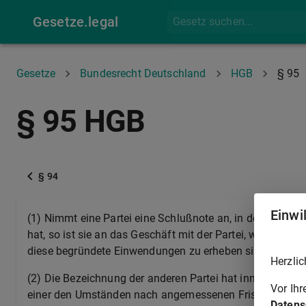
Gesetze.legal
Gesetze
Bundesrecht Deutschland
HGB
§ 95
§ 95 HGB
§ 94
Einwi
(1) Nimmt eine Partei eine Schlußnote an, in der sich d
hat, so ist sie an das Geschäft mit der Partei, welche ih
diese begründete Einwendungen zu erheben sind.
Herzlic
(2) Die Bezeichnung der anderen Partei hat innerhalb der
Vor Ih
einer den Umständen nach angemessenen Frist zu erfolg
Datens