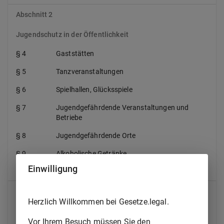
Abschnitt 2
Jugendschutz in der Öffentlichkeit
§ 4
Gaststätten
§ 5
Tanzveranstaltungen
§ 6
Spielhallen, Glücksspiele
§ 7
Jugendgefährdende Veranstaltungen und
Betriebe
§ 8
Jugendgefährdende Orte
§ 9
Alkoholische Getränke
Einwilligung
§ 10
Rauchen in der Öffentlichkeit, Tabakwaren
Abschnitt 3
Herzlich Willkommen bei Gesetze.legal.
Jugendschutz im Bereich der Medien
Vor Ihrem Besuch müssen Sie den