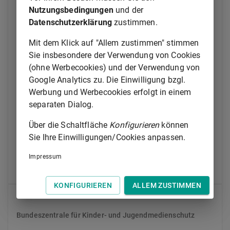
§ 10a
Schutzziele des Kinder- und
Nutzungsbedingungen
und der
Jugendmedienschutzes
Datenschutzerklärung
zustimmen.
§ 10b
Entwicklungsbeeinträchtigende Medien
Mit dem Klick auf "Allem zustimmen" stimmen
§ 11
Filmveranstaltungen
Sie insbesondere der Verwendung von Cookies
(ohne Werbecookies) und der Verwendung von
§ 12
Bildträger mit Filmen oder Spielen
Google Analytics zu. Die Einwilligung bzgl.
§ 13
Bildschirmspielgeräte
Werbung und Werbecookies erfolgt in einem
separaten Dialog.
§ 14
Kennzeichnung von Filmen und
Spielprogrammen
Über die Schaltfläche
Konfigurieren
können
Sie Ihre Einwilligungen/Cookies anpassen.
§ 14a
Kennzeichnung bei Film- und Spielplattformen
§ 15
Jugendgefährdende Medien
Impressum
§ 16
Landesrecht
KONFIGURIEREN
ALLEM ZUSTIMMEN
Abschnitt 4
Bundeszentrale für Kinder- und Jugendmedienschutz