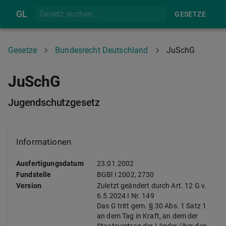
GL
GESETZE
Gesetze
Bundesrecht Deutschland
JuSchG
JuSchG
Jugendschutzgesetz
Informationen
Ausfertigungsdatum
23.01.2002
Fundstelle
BGBl I
2002, 2730
Version
Zuletzt geändert durch Art. 12 G v.
6.5.2024 I Nr. 149
Das G tritt gem. § 30 Abs. 1 Satz 1
an dem Tag in Kraft, an dem der