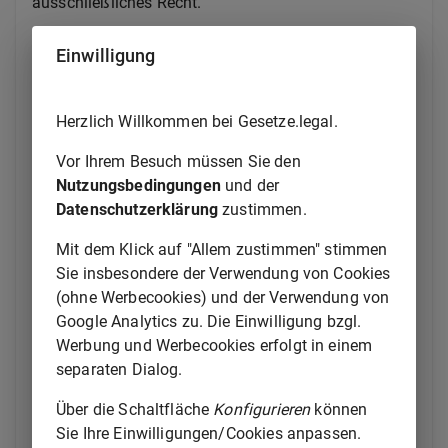
ausschließliches Recht.
(2) Dritten ist es untersagt, die geschäftliche
Einwilligung
Bezeichnung oder ein ähnliches Zeichen im
geschäftlichen Verkehr unbefugt in einer Weise zu
benutzen, die geeignet ist, Verwechslungen mit der
Herzlich Willkommen bei Gesetze.legal.
geschützten Bezeichnung hervorzurufen.
Vor Ihrem Besuch müssen Sie den
(3) Handelt es sich bei der geschäftlichen
Nutzungsbedingungen
und der
Bezeichnung um eine im Inland bekannte
Datenschutzerklärung
zustimmen.
geschäftliche Bezeichnung, so ist es Dritten ferner
Mit dem Klick auf "Allem zustimmen" stimmen
untersagt, die geschäftliche Bezeichnung oder ein
Sie insbesondere der Verwendung von Cookies
ähnliches Zeichen im geschäftlichen Verkehr zu
(ohne Werbecookies) und der Verwendung von
benutzen, wenn keine Gefahr von Verwechslungen im
Google Analytics zu. Die Einwilligung bzgl.
Sinne des Absatzes 2 besteht, soweit die Benutzung
Werbung und Werbecookies erfolgt in einem
des Zeichens die Unterscheidungskraft oder die
separaten Dialog.
Wertschätzung der geschäftlichen Bezeichnung ohne
rechtfertigenden Grund in unlauterer Weise ausnutzt
Über die Schaltfläche
Konfigurieren
können
oder beeinträchtigt.
Sie Ihre Einwilligungen/Cookies anpassen.