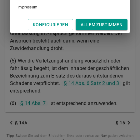
(4) Wer eine geschäftliche Bezeichnung oder ein
Impressum
ähnliches Zeichen entgegen Absatz 2 oder Absatz 3
benutzt, kann von dem Inhaber der geschäftlichen
KONFIGURIEREN
ALLEM ZUSTIMMEN
Bezeichnung bei Wiederholungsgefahr auf
Unterlassung in Anspruch genommen werden. Der
Anspruch besteht auch dann, wenn eine
Zuwiderhandlung droht.
(5) Wer die Verletzungshandlung vorsätzlich oder
fahrlässig begeht, ist dem Inhaber der geschäftlichen
Bezeichnung zum Ersatz des daraus entstandenen
Schadens verpflichtet.
§ 14 Abs. 6 Satz 2 und 3
gilt
entsprechend.
(6)
§ 14 Abs. 7
ist entsprechend anzuwenden.
§ 14A
§ 16
Tipp
: Swipen Sie auf dem Bildschirm links oder rechts zur Navigation zwischen