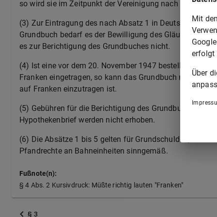
so wird sie im Zeitpunkt der Vereinigung nach Absatz 1 
Mit de
(3) Zur Eintragung des nach Absatz 1 in Deutscher Mark
Verwen
Grundbuch bedarf es der Bewilligung des Gläubigers und
Google
es zur Berichtigung des Grundbuches nicht.
erfolgt
(4) Ist eine vor dem 20. November 1947 bestellte, auf F
Über d
Franken eingetragen, so kann das Grundbuch nach Absatz
anpass
auf Franken einzutragen ist.
Impress
(5) Gebühren für die Berichtigung des Grundbuches un
Hypothekenbrief werden nicht erhoben.
(6) Die Absätze 1 bis 5 gelten für Grundschulden, Rent
Pfandrechte an Bahneinheiten sinngemäß.
Fußnote(n):
§ 4 Abs. 2 Kursivdruck: Müßte richtig lauten "Franken"
§ 3