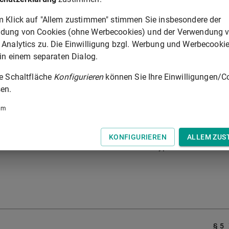
auf Deutsche Mark umgestellt.
m Klick auf "Allem zustimmen" stimmen Sie insbesondere der
 sich ergebenden Nennbetrages einer Hypothek in das
dung von Cookies (ohne Werbecookies) und der Verwendung 
 des Eigentümers. Der Vorlegung des Hypothekenbriefes bedar
 Analytics zu. Die Einwilligung bzgl. Werbung und Werbecooki
 in einem separaten Dialog.
ranken umgestellte Hypothek im Grundbuch noch nicht in
ie Schaltfläche
Konfigurieren
können Sie Ihre Einwilligungen/C
 3 berichtigt werden, ohne daß die Umstellung der Hypothek
en.
um
d für die Ergänzung des Grundbuchauszuges auf dem
KONFIGURIEREN
ALLEM ZUS
enschulden und Reallasten sowie für Schiffshypotheken und
§ 5