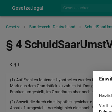
Gesetze.legal
Gesetze
Bundesrecht Deutschland
SchuldSaarUm
§ 4 SchuldSaarUmst
§ 3
Einwi
(1) Auf Franken lautende Hypotheken werden in der Weis
Mark aus dem Grundstück zu zahlen ist. Das gleiche gilt
Franken umgestellt, im Grundbuch aber noch nicht in Fr
Herzlic
(2) Soweit die durch eine Hypothek gesicherte Forderung
Vor Ih
Absatz 1 umgestellt. Vereinigt sich eine nach Satz 1 
Datens