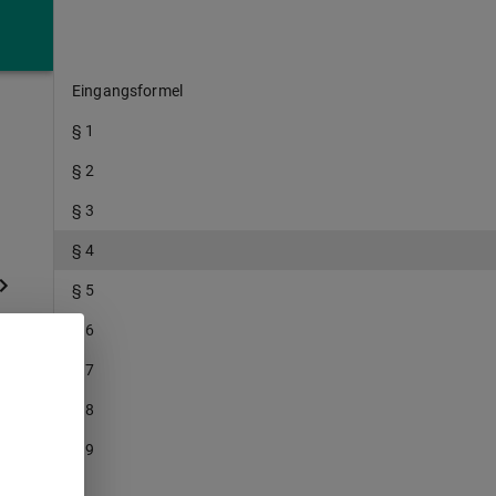
Eingangsformel
§ 1
§ 2
§ 3
§ 4
§ 5
§ 6
§ 7
§ 8
§ 9