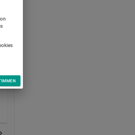
von
f
es
ookies
TIMMEN