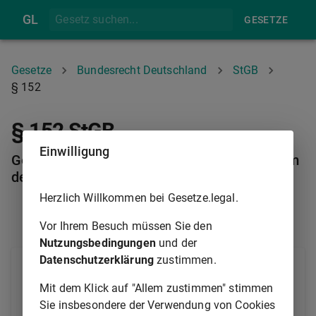
GL
GESETZE
Gesetze
Bundesrecht Deutschland
StGB
§ 152
§ 152 StGB
Einwilligung
Geld, Wertzeichen und Wertpapiere eines frem
den Währungsgebiets
Herzlich Willkommen bei Gesetze.legal.
§ 151
§ 152A
Vor Ihrem Besuch müssen Sie den
Nutzungsbedingungen
und der
Datenschutzerklärung
zustimmen.
Die §§
146
bis
151
sind auch auf Geld,
Wertzeichen und Wertpapiere eines fremden
Mit dem Klick auf "Allem zustimmen" stimmen
Währungsgebiets anzuwenden.
Sie insbesondere der Verwendung von Cookies