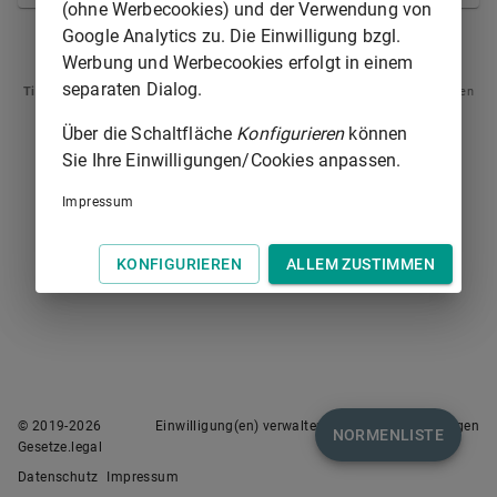
(ohne Werbecookies) und der Verwendung von
Google Analytics zu. Die Einwilligung bzgl.
§ 151
§ 152A
Werbung und Werbecookies erfolgt in einem
separaten Dialog.
Tipp
: Swipen Sie auf dem Bildschirm links oder rechts zur Navigation zwischen
Normen.
Über die Schaltfläche
Konfigurieren
können
Sie Ihre Einwilligungen/Cookies anpassen.
Impressum
KONFIGURIEREN
ALLEM ZUSTIMMEN
© 2019-
2026
Einwilligung(en) verwalten
Nutzungsbedingungen
NORMENLISTE
Gesetze.legal
Datenschutz
Impressum