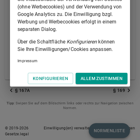
Menschen wegnimmt oder wer daran
(ohne Werbecookies) und der Verwendung von
beschimpfenden Unfug verübt, wird mit
Google Analytics zu. Die Einwilligung bzgl.
Freiheitsstrafe bis zu drei Jahren oder mit Geldstrafe
Werbung und Werbecookies erfolgt in einem
bestraft.
separaten Dialog.
(2) Ebenso wird bestraft, wer eine Aufbahrungsstätte,
Über die Schaltfläche
Konfigurieren
können
Beisetzungsstätte oder öffentliche Totengedenkstätte
Sie Ihre Einwilligungen/Cookies anpassen.
zerstört oder beschädigt oder wer dort
beschimpfenden Unfug verübt.
Impressum
(3) Der Versuch ist strafbar.
KONFIGURIEREN
ALLEM ZUSTIMMEN
§ 167A
§ 169
Tipp
: Swipen Sie auf dem Bildschirm links oder rechts zur Navigation zwischen
Normen.
© 2019-
2026
Einwilligung(en) verwalten
Nutzungsbedingungen
NORMENLISTE
Gesetze.legal