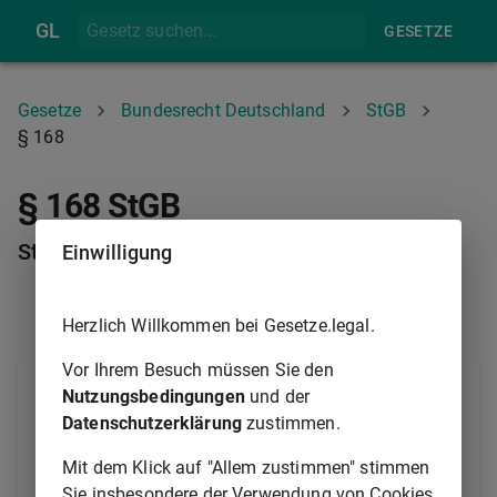
GL
GESETZE
Gesetze
Bundesrecht Deutschland
StGB
§ 168
§ 168 StGB
Störung der Totenruhe
Einwilligung
Herzlich Willkommen bei Gesetze.legal.
§ 167A
§ 169
Vor Ihrem Besuch müssen Sie den
(1) Wer unbefugt aus dem Gewahrsam des
Nutzungsbedingungen
und der
Berechtigten den Körper oder Teile des Körpers eines
Datenschutzerklärung
zustimmen.
verstorbenen Menschen, eine tote Leibesfrucht, Teile
Mit dem Klick auf "Allem zustimmen" stimmen
einer solchen oder die Asche eines verstorbenen
Sie insbesondere der Verwendung von Cookies