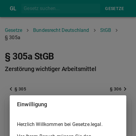
GL
GESETZE
Gesetze
Bundesrecht Deutschland
StGB
§ 305a
§ 305a StGB
Zerstörung wichtiger Arbeitsmittel
§ 305
§ 306
Einwilligung
(1) Wer rechtswidrig
1.
ein fremdes technisches Arbeitsmittel von
Herzlich Willkommen bei Gesetze.legal.
bedeutendem Wert, das für die Errichtung
einer Anlage oder eines Unternehmens im