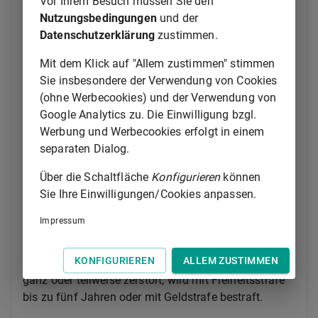
Vor Ihrem Besuch müssen Sie den
Sinne des
§ 316b Abs. 1 Nr. 1 oder 2
Nutzungsbedingungen
und der
oder einer Anlage, die dem Betrieb oder der
Datenschutzerklärung
zustimmen.
Entsorgung einer solchen Anlage oder
Mit dem Klick auf "Allem zustimmen" stimmen
eines solchen Unternehmens dient, von
Sie insbesondere der Verwendung von Cookies
wesentlicher Bedeutung ist, oder
(ohne Werbecookies) und der Verwendung von
2.
ein für den Einsatz wesentliches
Google Analytics zu. Die Einwilligung bzgl.
technisches Arbeitsmittel der Polizei, der
Werbung und Werbecookies erfolgt in einem
Bundeswehr, der Feuerwehr, des
separaten Dialog.
Katastrophenschutzes oder eines
Rettungsdienstes, das von bedeutendem
Über die Schaltfläche
Konfigurieren
können
Wert ist, oder
Sie Ihre Einwilligungen/Cookies anpassen.
3.
ein Kraftfahrzeug der Polizei, der
Bundeswehr, der Feuerwehr, des
Impressum
Katastrophenschutzes oder eines
Rettungsdienstes
KONFIGURIEREN
ALLEM ZUSTIMMEN
ganz oder teilweise zerstört, wird mit Freiheitsstrafe
bis zu fünf Jahren oder mit Geldstrafe bestraft.