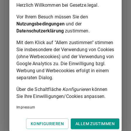
geeignet ist, außerhalb des zur Anlage gehörenden
Herzlich Willkommen bei Gesetze.legal.
Bereichs die Gesundheit eines anderen zu schädigen,
wird mit Freiheitsstrafe bis zu drei Jahren oder mit
Vor Ihrem Besuch müssen Sie den
Geldstrafe bestraft.
Nutzungsbedingungen
und der
Datenschutzerklärung
zustimmen.
(2) Wer beim Betrieb einer Anlage, insbesondere einer
Betriebsstätte oder Maschine, unter Verletzung
Mit dem Klick auf "Allem zustimmen" stimmen
verwaltungsrechtlicher Pflichten, die dem Schutz vor
Sie insbesondere der Verwendung von Cookies
Lärm, Erschütterungen oder nichtionisierenden
(ohne Werbecookies) und der Verwendung von
Strahlen dienen, die Gesundheit eines anderen, ihm
Google Analytics zu. Die Einwilligung bzgl.
nicht gehörende Tiere oder fremde Sachen von
Werbung und Werbecookies erfolgt in einem
bedeutendem Wert gefährdet, wird mit Freiheitsstrafe
separaten Dialog.
bis zu fünf Jahren oder mit Geldstrafe bestraft.
Über die Schaltfläche
Konfigurieren
können
(3) Handelt der Täter fahrlässig, so ist die Strafe
Sie Ihre Einwilligungen/Cookies anpassen.
1.
in den Fällen des Absatzes 1
Impressum
Freiheitsstrafe bis zu zwei Jahren oder
Geldstrafe,
KONFIGURIEREN
ALLEM ZUSTIMMEN
2.
in den Fällen des Absatzes 2