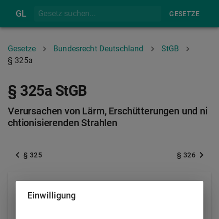
GL
GESETZE
Gesetze
Bundesrecht Deutschland
StGB
§ 325a
§ 325a StGB
Verursachen von Lärm, Erschütterungen und ni
chtionisierenden Strahlen
§ 325
§ 326
(1) Wer beim Betrieb einer Anlage, insbesondere einer
Einwilligung
Betriebsstätte oder Maschine, unter Verletzung
verwaltungsrechtlicher Pflichten Lärm verursacht, der