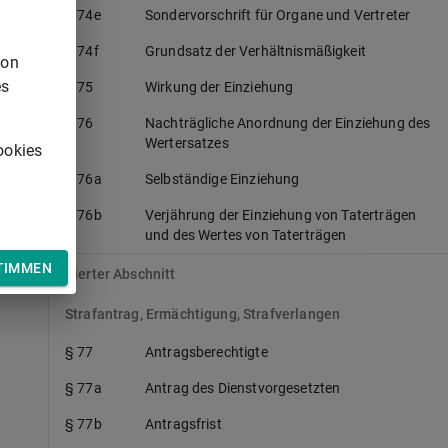
§ 74e
Sondervorschrift für Organe und Vertreter
§ 74f
Grundsatz der Verhältnismäßigkeit
von
es
§ 75
Wirkung der Einziehung
§ 76
Nachträgliche Anordnung der Einziehung des
Wertersatzes
ookies
§ 76a
Selbständige Einziehung
§ 76b
Verjährung der Einziehung von Taterträgen
und des Wertes von Taterträgen
TIMMEN
Vierter Abschnitt
Strafantrag, Ermächtigung, Strafverlangen
§ 77
Antragsberechtigte
§ 77a
Antrag des Dienstvorgesetzten
§ 77b
Antragsfrist