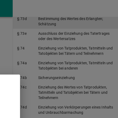
§ 73c
Einziehung des Wertes von Taterträgen
§ 73d
Bestimmung des Wertes des Erlangten;
Schätzung
§ 73e
Ausschluss der Einziehung des Tatertrages
oder des Wertersatzes
§ 74
Einziehung von Tatprodukten, Tatmitteln und
Tatobjekten bei Tätern und Teilnehmern
§ 74a
Einziehung von Tatprodukten, Tatmitteln und
Tatobjekten bei anderen
§ 74b
Sicherungseinziehung
§ 74c
Einziehung des Wertes von Tatprodukten,
Tatmitteln und Tatobjekten bei Tätern und
Teilnehmern
r
§ 74d
Einziehung von Verkörperungen eines Inhalts
und Unbrauchbarmachung