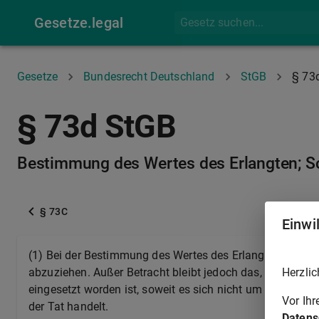
Gesetze.legal
Gesetze
Bundesrecht Deutschland
StGB
§ 73
§ 73d StGB
Bestimmung des Wertes des Erlangten; S
§ 73C
Einwi
(1) Bei der Bestimmung des Wertes des Erlangten sind d
Herzlic
abzuziehen. Außer Betracht bleibt jedoch das, was für d
eingesetzt worden ist, soweit es sich nicht um Leistunge
Vor Ih
der Tat handelt.
Datens