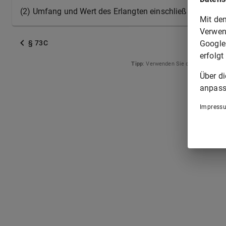
(2) Umfang und Wert des Erlangten einschließlich der
Mit de
Verwen
Google
§ 73C
erfolgt
Tipp
: Verwenden Sie die Pfeiltasten
Über d
anpass
Impress