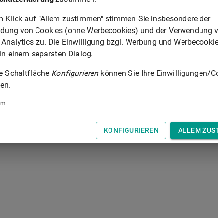
 abzuziehenden Aufwendungen können geschätzt werden.
m Klick auf "Allem zustimmen" stimmen Sie insbesondere der
dung von Cookies (ohne Werbecookies) und der Verwendung 
 Analytics zu. Die Einwilligung bzgl. Werbung und Werbecooki
§ 73E
 in einem separaten Dialog.
 der Tastatur zur Navigation zwischen Normen.
ie Schaltfläche
Konfigurieren
können Sie Ihre Einwilligungen/C
en.
um
KONFIGURIEREN
ALLEM ZUS