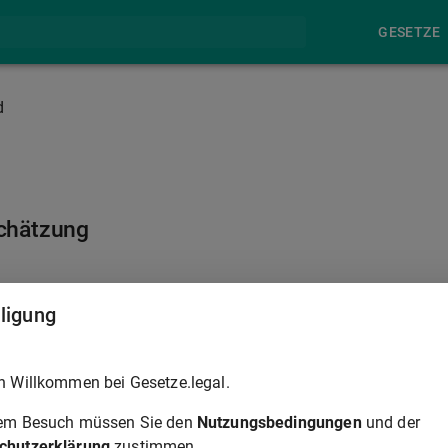
GESETZE
d
chätzung
§ 73E
lligung
ie Aufwendungen des Täters, Teilnehmers oder des anderen
h Willkommen bei Gesetze.legal.
ie Begehung der Tat oder für ihre Vorbereitung aufgewendet ode
n zur Erfüllung einer Verbindlichkeit gegenüber dem Verletzten
rem Besuch müssen Sie den
Nutzungsbedingungen
und der
chutzerklärung
zustimmen.