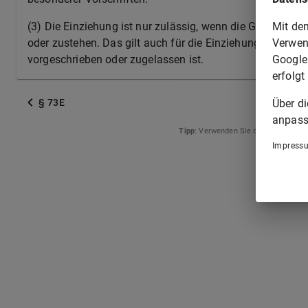
Mit de
(3) Die Einziehung ist nur zulässig, wenn die Gegenstän
Verwen
oder zustehen. Das gilt auch für die Einziehung, die dur
Google
vorgeschrieben oder zugelassen ist.
erfolgt
Über d
§ 73E
anpass
Tipp
: Verwenden Sie die Pfeiltasten
Impress