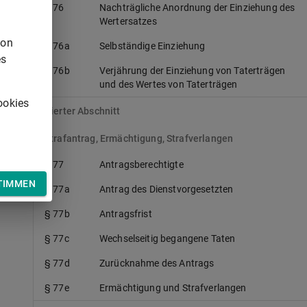
§ 76
Nachträgliche Anordnung der Einziehung des
Wertersatzes
n
von
§ 76a
Selbständige Einziehung
es
§ 76b
Verjährung der Einziehung von Taterträgen
und des Wertes von Taterträgen
ookies
Vierter Abschnitt
Strafantrag, Ermächtigung, Strafverlangen
§ 77
Antragsberechtigte
TIMMEN
§ 77a
Antrag des Dienstvorgesetzten
§ 77b
Antragsfrist
§ 77c
Wechselseitig begangene Taten
§ 77d
Zurücknahme des Antrags
§ 77e
Ermächtigung und Strafverlangen