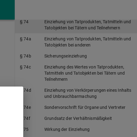
§ 73e
Ausschluss der Einziehung des Tatertrages
oder des Wertersatzes
§ 74
Einziehung von Tatprodukten, Tatmitteln und
Tatobjekten bei Tätern und Teilnehmern
§ 74a
Einziehung von Tatprodukten, Tatmitteln und
Tatobjekten bei anderen
§ 74b
Sicherungseinziehung
§ 74c
Einziehung des Wertes von Tatprodukten,
Tatmitteln und Tatobjekten bei Tätern und
Teilnehmern
§ 74d
Einziehung von Verkörperungen eines Inhalts
und Unbrauchbarmachung
§ 74e
Sondervorschrift für Organe und Vertreter
g
§ 74f
Grundsatz der Verhältnismäßigkeit
§ 75
Wirkung der Einziehung