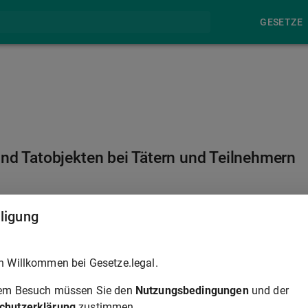
GESETZE
und Tatobjekten bei Tätern und Teilnehmern
§ 74A
lligung
gebracht (Tatprodukte) oder zu ihrer Begehung oder Vorbereitun
h Willkommen bei Gesetze.legal.
l), können eingezogen werden.
rem Besuch müssen Sie den
Nutzungsbedingungen
und der
objekte), unterliegen der Einziehung nach der Maßgabe
chutzerklärung
zustimmen.