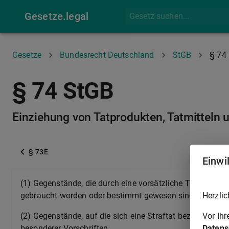
Gesetze.legal
Gesetze
Bundesrecht Deutschland
StGB
§ 74
§ 74 StGB
Einziehung von Tatprodukten, Tatmitteln 
§ 73E
Einwi
(1) Gegenstände, die durch eine vorsätzliche Tat hervor
Herzlic
gebraucht worden oder bestimmt gewesen sind (Tatmitte
Vor Ih
(2) Gegenstände, auf die sich eine Straftat bezieht (Tat
Datens
besonderer Vorschriften.