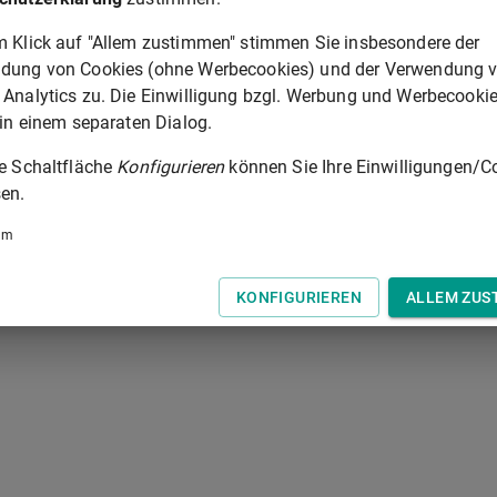
m Klick auf "Allem zustimmen" stimmen Sie insbesondere der
de zur Zeit der Entscheidung dem Täter oder Teilnehmer gehöre
dung von Cookies (ohne Werbecookies) und der Verwendung 
ch eine besondere Vorschrift über Absatz 1 hinaus
 Analytics zu. Die Einwilligung bzgl. Werbung und Werbecooki
 in einem separaten Dialog.
ie Schaltfläche
Konfigurieren
können Sie Ihre Einwilligungen/C
§ 74A
en.
 der Tastatur zur Navigation zwischen Normen.
um
KONFIGURIEREN
ALLEM ZUS