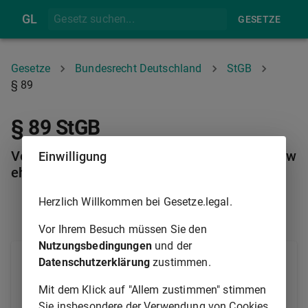
GL
GESETZE
Gesetze
Bundesrecht Deutschland
StGB
§ 89
§ 89 StGB
Verfassungsfeindliche Einwirkung auf Bundesw
Einwilligung
ehr und öffentliche Sicherheitsorgane
Herzlich Willkommen bei Gesetze.legal.
§ 88
§ 89A
Vor Ihrem Besuch müssen Sie den
Nutzungsbedingungen
und der
(1) Wer auf Angehörige der Bundeswehr oder eines
Datenschutzerklärung
zustimmen.
öffentlichen Sicherheitsorgans planmäßig einwirkt,
Mit dem Klick auf "Allem zustimmen" stimmen
um deren pflichtmäßige Bereitschaft zum Schutz der
Sie insbesondere der Verwendung von Cookies