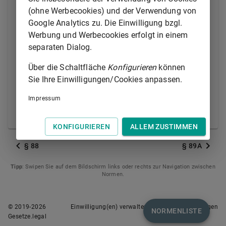
Sicherheit der Bundesrepublik Deutschland oder der
(ohne Werbecookies) und der Verwendung von
verfassungsmäßigen Ordnung zu untergraben, und
Google Analytics zu. Die Einwilligung bzgl.
sich dadurch absichtlich für Bestrebungen gegen den
Werbung und Werbecookies erfolgt in einem
Bestand oder die Sicherheit der Bundesrepublik
separaten Dialog.
Deutschland oder gegen Verfassungsgrundsätze
einsetzt, wird mit Freiheitsstrafe bis zu fünf Jahren
Über die Schaltfläche
Konfigurieren
können
oder mit Geldstrafe bestraft.
Sie Ihre Einwilligungen/Cookies anpassen.
(2) Der Versuch ist strafbar.
Impressum
(3)
§ 86 Absatz 5
gilt entsprechend.
KONFIGURIEREN
ALLEM ZUSTIMMEN
§ 88
§ 89A
Tipp
: Swipen Sie auf dem Bildschirm links oder rechts zur Navigation zwischen
Normen.
© 2019-
2026
Einwilligung(en) verwalten
Nutzungsbedingungen
NORMENLISTE
Gesetze.legal