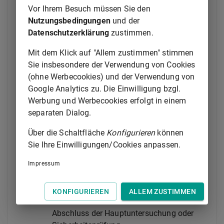
in
§ 61 Absatz 1
der
Fahrzeug-
Vor Ihrem Besuch müssen Sie den
Zulassungsverordnung
genannten Daten an das
Nutzungsbedingungen
und der
Kraftfahrt-Bundesamt zur Speicherung im Zentralen
Datenschutzerklärung
zustimmen.
Fahrzeugregister zu übermitteln. Darüber hinaus
müssen die zur Durchführung von
Mit dem Klick auf "Allem zustimmen" stimmen
Hauptuntersuchungen nach
§ 29
berechtigten
Sie insbesondere der Verwendung von Cookies
Personen nach Abschluss einer Hauptuntersuchung
(ohne Werbecookies) und der Verwendung von
die in
§ 61 Absatz 2
der
Fahrzeug-
Google Analytics zu. Die Einwilligung bzgl.
Zulassungsverordnung
genannten Daten an das
Werbung und Werbecookies erfolgt in einem
Kraftfahrt-Bundesamt zur Speicherung im Zentralen
separaten Dialog.
Fahrzeugregister übermitteln. Die jeweilige
Über die Schaltfläche
Konfigurieren
können
Übermittlung hat
Sie Ihre Einwilligungen/Cookies anpassen.
1.
bei verkehrsunsicheren Fahrzeugen nach
Impressum
Anlage VIII Nummer 3.1.4.4 oder 3.2.3.3
am selben Tag,
2.
sonst unverzüglich, spätestens aber
KONFIGURIEREN
ALLEM ZUSTIMMEN
innerhalb von zwei Wochen nach
Abschluss der Hauptuntersuchung oder