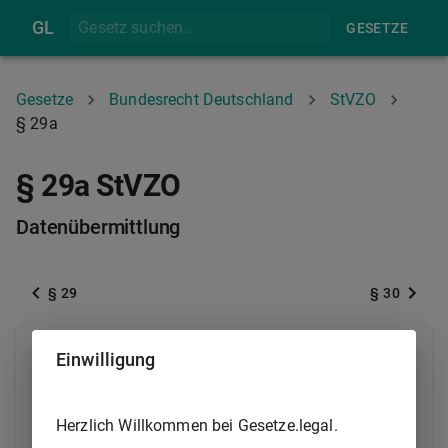
GL
GESETZE
Gesetze
Bundesrecht Deutschland
StVZO
§ 29a
§ 29a StVZO
Datenübermittlung
§ 29
§ 30
Die zur Durchführung von Hauptuntersuchungen
Einwilligung
oder Sicherheitsprüfungen nach
§ 29
berechtigten
Personen sind verpflichtet, nach Abschluss einer
Herzlich Willkommen bei Gesetze.legal.
Hauptuntersuchung oder einer Sicherheitsprüfung die