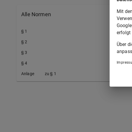
Mit de
Alle Normen
Verwen
Google
§ 1
erfolgt
§ 2
Über d
anpass
§ 3
Impress
§ 4
Anlage
zu § 1