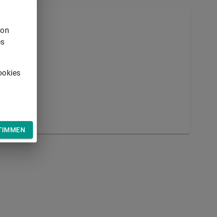
von
es
ookies
TIMMEN