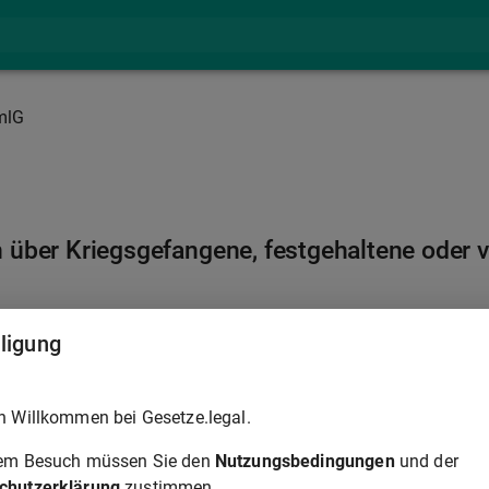
mlG
über Kriegsgefangene, festgehaltene oder v
lligung
h Willkommen bei Gesetze.legal.
rem Besuch müssen Sie den
Nutzungsbedingungen
und der
chutzerklärung
zustimmen.