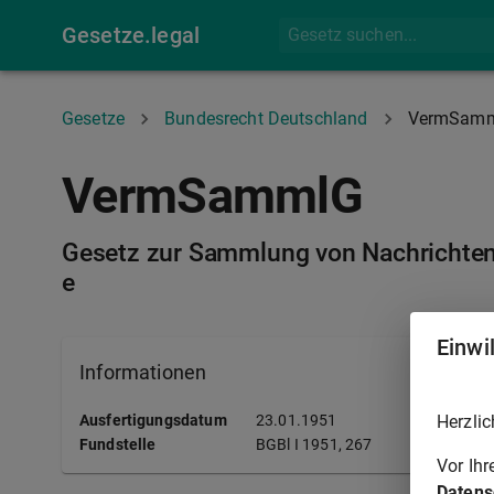
Gesetze.legal
Gesetze
Bundesrecht Deutschland
VermSam
VermSammlG
Gesetz zur Sammlung von Nachrichten 
e
Einwi
Informationen
Herzlic
Ausfertigungsdatum
23.01.1951
Fundstelle
BGBl I
1951, 267
Vor Ih
Datens