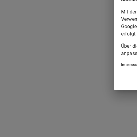
Mit de
Verwen
Google
erfolgt
Über d
anpass
Impress