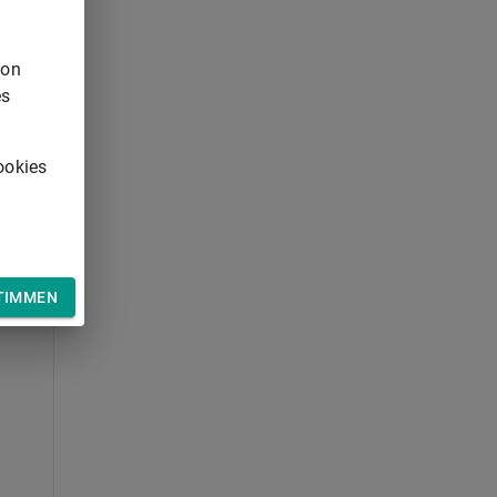
von
es
ookies
TIMMEN