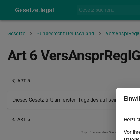
Gesetze.legal
Gesetze
Bundesrecht Deutschland
VersAnsprRegl
Art 6 VersAnsprRegl
ART 5
Einwi
Dieses Gesetz tritt am ersten Tage des auf seine Verkün
Herzlic
ART 5
Vor Ih
Tipp
: Verwenden Sie die Pfeiltasten
Datens