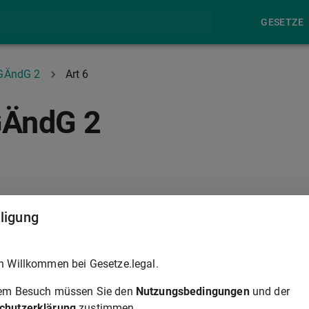
GESETZE
GÄndG 2
Art 6
GÄndG 2
lligung
dung folgenden zweiten Monats in Kraft.
h Willkommen bei Gesetze.legal.
rem Besuch müssen Sie den
Nutzungsbedingungen
und der
 der Tastatur zur Navigation zwischen Normen.
chutzerklärung
zustimmen.