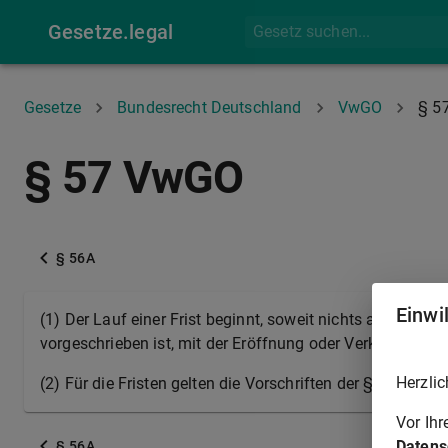
Gesetze.legal
Gesetze
Bundesrecht Deutschland
VwGO
§ 5
§ 57 VwGO
§ 56A
Einwi
(1) Der Lauf einer Frist beginnt, soweit nichts anderes be
vorgeschrieben ist, mit der Eröffnung oder Verkündung.
Herzlic
(2) Für die Fristen gelten die Vorschriften der §§ 222, 
Vor Ih
Datens
§ 56A