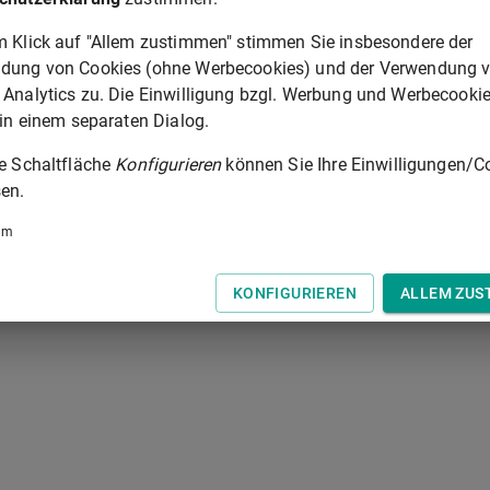
m Klick auf "Allem zustimmen" stimmen Sie insbesondere der
 der Tastatur zur Navigation zwischen Normen.
dung von Cookies (ohne Werbecookies) und der Verwendung 
 Analytics zu. Die Einwilligung bzgl. Werbung und Werbecooki
 in einem separaten Dialog.
ie Schaltfläche
Konfigurieren
können Sie Ihre Einwilligungen/C
en.
um
KONFIGURIEREN
ALLEM ZUS