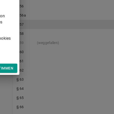
§ 56
§ 56a
von
es
§ 57
§ 58
ookies
§ 59
(weggefallen)
§ 60
§ 61
TIMMEN
§ 62
§ 63
§ 64
§ 65
§ 66