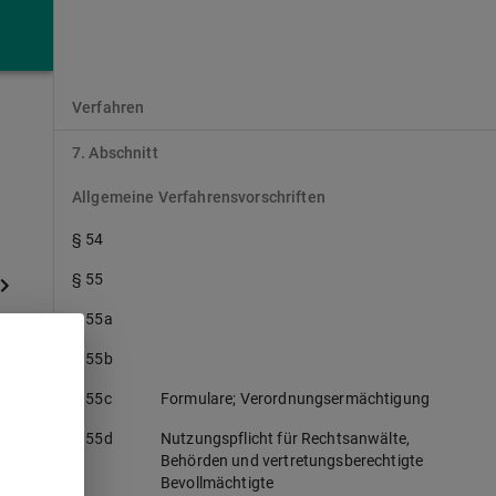
§ 53
Teil II
Verfahren
7. Abschnitt
Allgemeine Verfahrensvorschriften
§ 54
§ 55
§ 55a
§ 55b
§ 55c
Formulare; Verordnungsermächtigung
§ 55d
Nutzungspflicht für Rechtsanwälte,
Behörden und vertretungsberechtigte
Bevollmächtigte