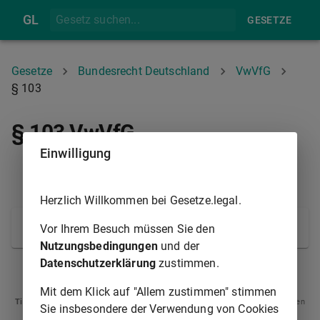
GL
GESETZE
Gesetze
Bundesrecht Deutschland
VwVfG
§ 103
§ 103 VwVfG
Einwilligung
§ 102A
Herzlich Willkommen bei Gesetze.legal.
(Inkrafttreten)
Vor Ihrem Besuch müssen Sie den
Nutzungsbedingungen
und der
Datenschutzerklärung
zustimmen.
§ 102A
Mit dem Klick auf "Allem zustimmen" stimmen
Tipp
: Swipen Sie auf dem Bildschirm links oder rechts zur Navigation zwischen
Sie insbesondere der Verwendung von Cookies
Normen.