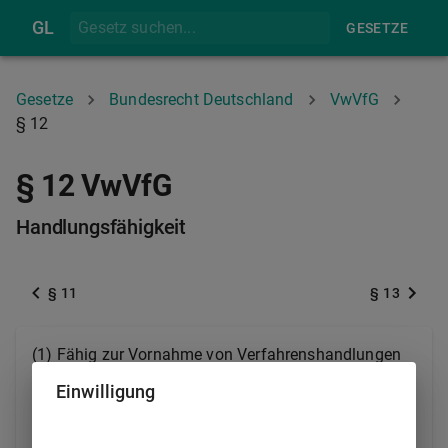
GL
GESETZE
Gesetze
Bundesrecht Deutschland
VwVfG
§ 12
§ 12 VwVfG
Handlungsfähigkeit
§ 11
§ 13
(1) Fähig zur Vornahme von Verfahrenshandlungen
sind
Einwilligung
1.
natürliche Personen, die nach bürgerlichem
Recht geschäftsfähig sind,