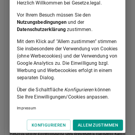
Herzlich Willkommen bei Gesetze.legal.
2.
natürliche Personen, die nach bürgerlichem
Recht in der Geschäftsfähigkeit beschränkt
Vor Ihrem Besuch müssen Sie den
sind, soweit sie für den Gegenstand des
Nutzungsbedingungen
und der
Verfahrens durch Vorschriften des
Datenschutzerklärung
zustimmen.
bürgerlichen Rechts als geschäftsfähig
Mit dem Klick auf "Allem zustimmen" stimmen
oder durch Vorschriften des öffentlichen
Sie insbesondere der Verwendung von Cookies
Rechts als handlungsfähig anerkannt sind,
(ohne Werbecookies) und der Verwendung von
3.
juristische Personen und Vereinigungen (
§
Google Analytics zu. Die Einwilligung bzgl.
11 Nr. 2
) durch ihre gesetzlichen Vertreter
Werbung und Werbecookies erfolgt in einem
oder durch besonders Beauftragte,
separaten Dialog.
4.
Behörden durch ihre Leiter, deren Vertreter
oder Beauftragte.
Über die Schaltfläche
Konfigurieren
können
Sie Ihre Einwilligungen/Cookies anpassen.
(2) Betrifft ein Einwilligungsvorbehalt nach
§ 1825
des
Bürgerlichen Gesetzbuchs
den Gegenstand des
Impressum
Verfahrens, so ist ein geschäftsfähiger Betreuter nur
insoweit zur Vornahme von Verfahrenshandlungen
KONFIGURIEREN
ALLEM ZUSTIMMEN
fähig, als er nach den Vorschriften des bürgerlichen
Rechts ohne Einwilligung des Betreuers handeln kann