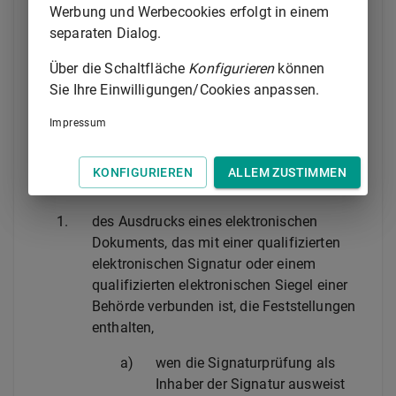
verbunden ist mit einer
Werbung und Werbecookies erfolgt in einem
qualifizierten elektronischen
separaten Dialog.
Signatur oder einem
qualifizierten elektronischen
Über die Schaltfläche
Konfigurieren
können
Siegel einer Behörde, erhalten
Sie Ihre Einwilligungen/Cookies anpassen.
haben.
Impressum
(5) Der Beglaubigungsvermerk muss zusätzlich zu
den Angaben nach Absatz 3 Satz 2 bei der
KONFIGURIEREN
ALLEM ZUSTIMMEN
Beglaubigung
1.
des Ausdrucks eines elektronischen
Dokuments, das mit einer qualifizierten
elektronischen Signatur oder einem
qualifizierten elektronischen Siegel einer
Behörde verbunden ist, die Feststellungen
enthalten,
a)
wen die Signaturprüfung als
Inhaber der Signatur ausweist