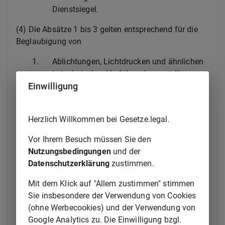
Dienstsiegel.
(4) Die Absätze 1 bis 3 gelten entsprechend für die
Beglaubigung von
1.
Ablichtungen, Lichtdrucken und ähnlichen
in technischen Verfahren hergestellten
Einwilligung
Vervielfältigungen,
2.
auf fototechnischem Wege von
Schriftstücken hergestellten Negativen, die
Herzlich Willkommen bei Gesetze.legal.
bei einer Behörde aufbewahrt werden,
3.
Ausdrucken elektronischer Dokumente,
Vor Ihrem Besuch müssen Sie den
4.
elektronischen Dokumenten,
Nutzungsbedingungen
und der
Datenschutzerklärung
zustimmen.
a)
die zur Abbildung eines
Schriftstücks hergestellt wurden,
Mit dem Klick auf "Allem zustimmen" stimmen
b)
die ein anderes technisches
Sie insbesondere der Verwendung von Cookies
Format als das
(ohne Werbecookies) und der Verwendung von
Ausgangsdokument, das
Google Analytics zu. Die Einwilligung bzgl.