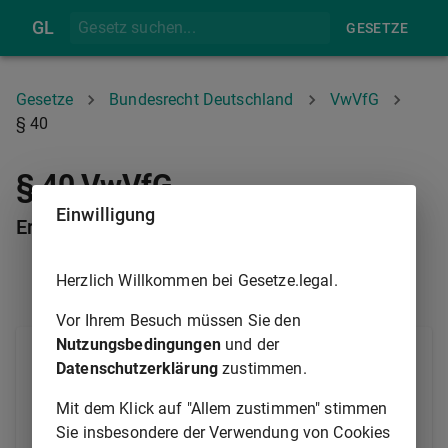
GL
GESETZE
Gesetze
Bundesrecht Deutschland
VwVfG
§ 40
§ 40 VwVfG
Einwilligung
Ermessen
Herzlich Willkommen bei Gesetze.legal.
§ 39
§ 41
Vor Ihrem Besuch müssen Sie den
Nutzungsbedingungen
und der
Ist die Behörde ermächtigt, nach ihrem Ermessen zu
Datenschutzerklärung
zustimmen.
handeln, hat sie ihr Ermessen entsprechend dem
Zweck der Ermächtigung auszuüben und die
Mit dem Klick auf "Allem zustimmen" stimmen
gesetzlichen Grenzen des Ermessens einzuhalten.
Sie insbesondere der Verwendung von Cookies