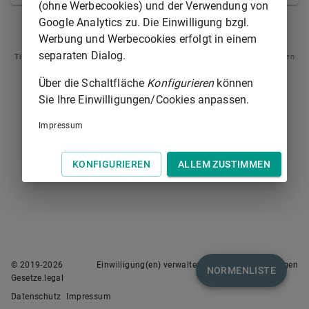
(ohne Werbecookies) und der Verwendung von
Google Analytics zu. Die Einwilligung bzgl.
§ 39
§ 41
Werbung und Werbecookies erfolgt in einem
separaten Dialog.
Tipp
: Swipen Sie auf dem Bildschirm links oder rechts zur Navigation zwischen
Normen.
Über die Schaltfläche
Konfigurieren
können
Sie Ihre Einwilligungen/Cookies anpassen.
Impressum
KONFIGURIEREN
ALLEM ZUSTIMMEN
© 2019-
2026
Einwilligung(en) verwalten
Nutzungsbedingungen
NORMENLISTE
Gesetze.legal
Datenschutz
Impressum