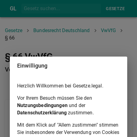
GL
GESETZE
Gesetze
Bundesrecht Deutschland
VwVfG
§ 66
§ 66 VwVfG
Einwilligung
Verpflichtung zur Anhörung von Beteiligten
Herzlich Willkommen bei Gesetze.legal.
§ 65
§ 67
Vor Ihrem Besuch müssen Sie den
Nutzungsbedingungen
und der
(1) Im förmlichen Verwaltungsverfahren ist den
Datenschutzerklärung
zustimmen.
Beteiligten Gelegenheit zu geben, sich vor der
Entscheidung zu äußern.
Mit dem Klick auf "Allem zustimmen" stimmen
Sie insbesondere der Verwendung von Cookies
(2) Den Beteiligten ist Gelegenheit zu geben, der