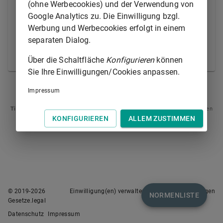
(ohne Werbecookies) und der Verwendung von
Vernehmung von Zeugen und Sachverständigen und
Google Analytics zu. Die Einwilligung bzgl.
der Einnahme des Augenscheins beizuwohnen und
Werbung und Werbecookies erfolgt in einem
hierbei sachdienliche Fragen zu stellen; ein schriftlich
separaten Dialog.
oder elektronisch vorliegendes Gutachten soll ihnen
zugänglich gemacht werden.
Über die Schaltfläche
Konfigurieren
können
Sie Ihre Einwilligungen/Cookies anpassen.
§ 65
§ 67
Impressum
Tipp
: Swipen Sie auf dem Bildschirm links oder rechts zur Navigation zwischen
Normen.
KONFIGURIEREN
ALLEM ZUSTIMMEN
© 2019-
2026
Einwilligung(en) verwalten
Nutzungsbedingungen
NORMENLISTE
Gesetze.legal
Datenschutz
Impressum