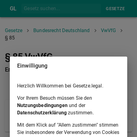
GL
GESETZE
Gesetze
Bundesrecht Deutschland
VwVfG
§ 85
§ 85 VwVfG
Einwilligung
Entschädigung
Herzlich Willkommen bei Gesetze.legal.
§ 84
§ 86
Vor Ihrem Besuch müssen Sie den
Nutzungsbedingungen
und der
Der ehrenamtlich Tätige hat Anspruch auf Ersatz
Datenschutzerklärung
zustimmen.
seiner notwendigen Auslagen und seines
Verdienstausfalls.
Mit dem Klick auf "Allem zustimmen" stimmen
Sie insbesondere der Verwendung von Cookies