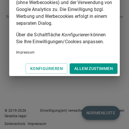
(ohne Werbecookies) und der Verwendung von
§ 84
§ 86
Google Analytics zu. Die Einwilligung bzgl.
Werbung und Werbecookies erfolgt in einem
Tipp
: Swipen Sie auf dem Bildschirm links oder rechts zur Navigation zwischen
Normen.
separaten Dialog.
Über die Schaltfläche
Konfigurieren
können
Sie Ihre Einwilligungen/Cookies anpassen.
Impressum
KONFIGURIEREN
ALLEM ZUSTIMMEN
© 2019-
2026
Einwilligung(en) verwalten
Nutzungsbedingungen
NORMENLISTE
Gesetze.legal
Datenschutz
Impressum