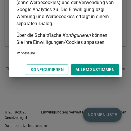
(ohne Werbecookies) und der Verwendung von
2.
eine ehrenamtliche Tätigkeit, zu deren
Google Analytics zu. Die Einwilligung bzgl.
Übernahme er verpflichtet war, ohne
Werbung und Werbecookies erfolgt in einem
anerkennenswerten Grund niederlegt.
separaten Dialog.
(2) Die Ordnungswidrigkeit kann mit einer Geldbuße
Über die Schaltfläche
Konfigurieren
können
geahndet werden.
Sie Ihre Einwilligungen/Cookies anpassen.
Impressum
§ 86
§ 88
Tipp
: Swipen Sie auf dem Bildschirm links oder rechts zur Navigation zwischen
KONFIGURIEREN
ALLEM ZUSTIMMEN
Normen.
© 2019-
2026
Einwilligung(en) verwalten
Nutzungsbedingungen
NORMENLISTE
Gesetze.legal
Datenschutz
Impressum