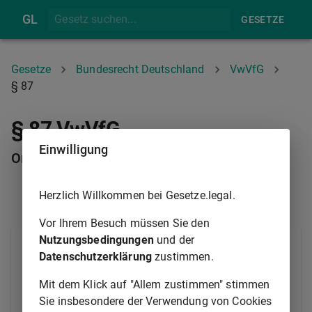
GL
GESETZE
Gesetze
Bundesrecht Deutschland
VwVfG
§ 87
§ 87 VwVfG
Einwilligung
Ordnungswidrigkeiten
Herzlich Willkommen bei Gesetze.legal.
§ 86
§ 88
Vor Ihrem Besuch müssen Sie den
Nutzungsbedingungen
und der
(1) Ordnungswidrig handelt, wer
Datenschutzerklärung
zustimmen.
1.
eine ehrenamtliche Tätigkeit nicht
Mit dem Klick auf "Allem zustimmen" stimmen
übernimmt, obwohl er zur Übernahme
Sie insbesondere der Verwendung von Cookies
verpflichtet ist,