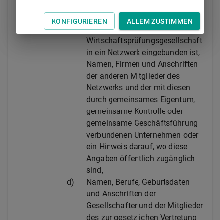
einschließlich einer
Kontaktperson, Internetadresse
KONFIGURIEREN
ALLEM ZUSTIMMEN
und, sofern die
Wirtschaftsprüfungsgesellschaft
in ein Netzwerk eingebunden ist,
Namen, Firmen und Anschriften
der anderen Mitglieder des
Netzwerks und der mit diesen
durch gemeinsames Eigentum,
gemeinsame Kontrolle oder
gemeinsame Geschäftsführung
verbundenen Unternehmen oder
ein Hinweis darauf, wo diese
Angaben öffentlich zugänglich
sind,
d)
Namen, Berufe, Geburtsdaten
und Anschriften der
Gesellschafter und der Mitglieder
des zur gesetzlichen Vertretung