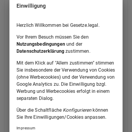
Einwilligung
l)
die sofort vollziehbare
Aufhebung der Bestellung unter
Angabe des Datums,
Herzlich Willkommen bei Gesetze.legal.
m)
die Beurlaubung
Vor Ihrem Besuch müssen Sie den
sowie alle Veränderungen zu den
Nutzungsbedingungen
und der
Buchstaben a, c, d, e, f, h, i, j und m unter
Datenschutzerklärung
zustimmen.
Angabe des Datums;
2.
Wirtschaftsprüfungsgesellschaften, und
Mit dem Klick auf "Allem zustimmen" stimmen
zwar
Sie insbesondere der Verwendung von Cookies
(ohne Werbecookies) und der Verwendung von
a)
Name, Firma und Rechtsform,
Google Analytics zu. Die Einwilligung bzgl.
b)
Tag der Anerkennung als
Werbung und Werbecookies erfolgt in einem
Wirtschaftsprüfungsgesellschaft
separaten Dialog.
und die Behörde, die die
Anerkennung ausgesprochen hat,
Über die Schaltfläche
Konfigurieren
können
c)
Anschrift der
Sie Ihre Einwilligungen/Cookies anpassen.
Hauptniederlassung,
Kontaktmöglichkeiten
Impressum