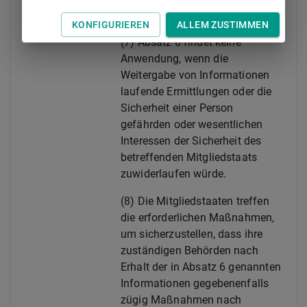
angefügt:
KONFIGURIEREN
ALLEM ZUSTIMMEN
(7)
Absatz 6 findet keine
Anwendung, wenn die
Weitergabe von Informationen
laufende Ermittlungen oder die
Sicherheit einer Person
gefährden oder wesentlichen
Interessen der Sicherheit des
betreffenden Mitgliedstaats
zuwiderlaufen würde.
(8)
Die Mitgliedstaaten treffen
die erforderlichen Maßnahmen,
um sicherzustellen, dass ihre
zuständigen Behörden nach
Erhalt der in Absatz 6 genannten
Informationen gegebenenfalls
zügig Maßnahmen nach