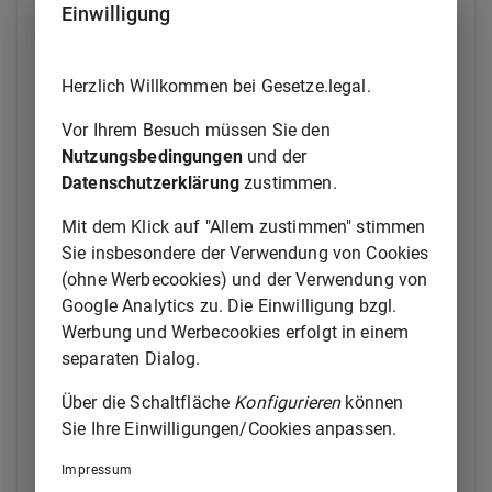
Einwilligung
zuständigen Behörden eines
anderen Mitgliedstaats, in dem
diese Informationen für die
Herzlich Willkommen bei Gesetze.legal.
Verhütung, Aufdeckung,
Ermittlung oder Verfolgung von
Vor Ihrem Besuch müssen Sie den
terroristischen Straftaten im
Nutzungsbedingungen
und der
Sinne der Richtlinie (EU)
Datenschutzerklärung
zustimmen.
2017/541 verwendet werden
Mit dem Klick auf "Allem zustimmen" stimmen
könnten, gemäß den
Sie insbesondere der Verwendung von Cookies
innerstaatlichen
(ohne Werbecookies) und der Verwendung von
Rechtsvorschriften und den
Google Analytics zu. Die Einwilligung bzgl.
einschlägigen internationalen
Werbung und Werbecookies erfolgt in einem
Rechtsinstrumenten und so
separaten Dialog.
schnell wie möglich — entweder
auf Anfrage oder aus eigener
Über die Schaltfläche
Konfigurieren
können
Initiative — zugänglich gemacht
Sie Ihre Einwilligungen/Cookies anpassen.
werden.;
Impressum
b)
folgende Absätze werden