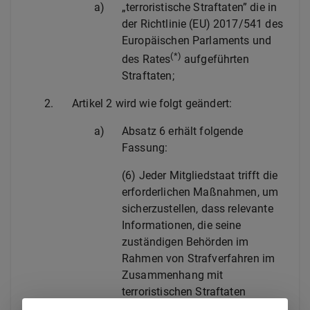
a)
„terroristische Straftaten” die in
der Richtlinie (EU) 2017/541 des
Europäischen Parlaments und
(*)
des Rates
aufgeführten
Straftaten;
2.
Artikel 2 wird wie folgt geändert:
a)
Absatz 6 erhält folgende
Fassung:
(6)
Jeder Mitgliedstaat trifft die
erforderlichen Maßnahmen, um
sicherzustellen, dass relevante
Informationen, die seine
zuständigen Behörden im
Rahmen von Strafverfahren im
Zusammenhang mit
terroristischen Straftaten
zusammengetragen haben, den