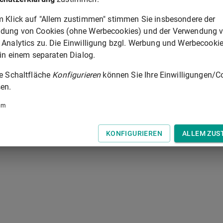
130000
230000
m Klick auf "Allem zustimmen" stimmen Sie insbesondere der
dung von Cookies (ohne Werbecookies) und der Verwendung 
74500
149000
 Analytics zu. Die Einwilligung bzgl. Werbung und Werbecooki
 in einem separaten Dialog.
© Europäische Union 1998-20
ie Schaltfläche
Konfigurieren
können Sie Ihre Einwilligungen/C
en.
ANHANG II
um
 der Tastatur zur Navigation zwischen Normen.
KONFIGURIEREN
ALLEM ZUS