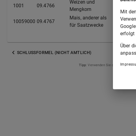
Weizen und
1001
09.4766
frei
Mengkorn
Mit de
Mais, anderer als
Verwen
10059000
09.4767
frei
für Saatzwecke
Google
erfolgt
Über d
anpass
SCHLUSSFORMEL (NICHT AMTLICH)
Impress
Tipp
: Verwenden Sie die Pfeiltasten