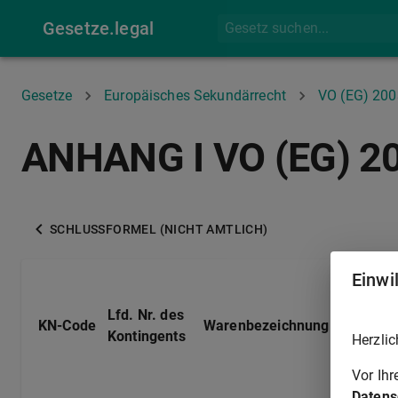
Gesetze.legal
Gesetze
Europäisches Sekundärrecht
VO (EG) 20
ANHANG I VO (EG) 2
SCHLUSSFORMEL (NICHT AMTLICH)
Einwi
Lfd. Nr. des
Anwendba
KN-Code
Warenbezeichnung
Kontingents
Zollsatz
Herzlic
Vor Ih
Datens