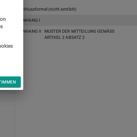
Schlussformel (nicht amtlich)
von
ANHANG I
es
ANHANG II
MUSTER DER MITTEILUNG GEMÄSS
21
ARTIKEL 2 ABSATZ 2
ookies
TIMMEN