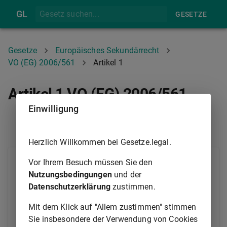
GL
GESETZE
Gesetze
Europäisches Sekundärrecht
VO (EG) 2006/561
Artikel 1
Artikel 1 VO (EG) 2006/561
Einwilligung
PRÄAMBEL
ARTIKEL 2
Herzlich Willkommen bei Gesetze.legal.
Durch diese Verordnung werden Vorschriften zu den
Vor Ihrem Besuch müssen Sie den
Lenkzeiten, Fahrtunterbrechungen und Ruhezeiten für
Nutzungsbedingungen
und der
Kraftfahrer im Straßengüter- und ‐personenverkehr
Datenschutzerklärung
zustimmen.
festgelegt, um die Bedingungen für den Wettbewerb
Mit dem Klick auf "Allem zustimmen" stimmen
zwischen Landverkehrsträgern, insbesondere im
Sie insbesondere der Verwendung von Cookies
Straßenverkehrsgewerbe, anzugleichen und die