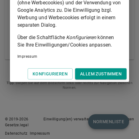
(ohne Werbecookies) und der Verwendung von
Arbeitsbedingungen sowie die
Google Analytics zu. Die Einwilligung bzgl.
Straßenverkehrssicherheit zu verbessern. Ziel dieser
Werbung und Werbecookies erfolgt in einem
Verordnung ist es ferner, zu einer besseren Kontrolle
separaten Dialog.
und Durchsetzung durch die Mitgliedstaaten sowie
zu einer besseren Arbeitspraxis innerhalb des
Über die Schaltfläche
Konfigurieren
können
Straßenverkehrsgewerbes beizutragen.
Sie Ihre Einwilligungen/Cookies anpassen.
© Europäische Union 1998-2021
Impressum
PRÄAMBEL
ARTIKEL 2
KONFIGURIEREN
ALLEM ZUSTIMMEN
Tipp
: Swipen Sie auf dem Bildschirm links oder rechts zur Navigation zwischen
Normen.
© 2019-
2026
Einwilligung(en) verwalten
Nutzungsbedingungen
NORMENLISTE
Gesetze.legal
Datenschutz
Impressum