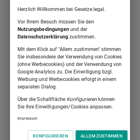
Verantwortlichen oder eines Auftragsverarbeiters in
Herzlich Willkommen bei Gesetze.legal.
der Union erfolgt, unabhängig davon, ob die
Verarbeitung in der Union stattfindet.
Vor Ihrem Besuch müssen Sie den
Nutzungsbedingungen
und der
(2)
Diese Verordnung findet Anwendung auf die
Datenschutzerklärung
zustimmen.
Verarbeitung personenbezogener Daten von
betroffenen Personen, die sich in der Union befinden,
Mit dem Klick auf "Allem zustimmen" stimmen
durch einen nicht in der Union niedergelassenen
Sie insbesondere der Verwendung von Cookies
Verantwortlichen oder Auftragsverarbeiter, wenn die
(ohne Werbecookies) und der Verwendung von
Datenverarbeitung im Zusammenhang damit steht
Google Analytics zu. Die Einwilligung bzgl.
Werbung und Werbecookies erfolgt in einem
a)
betroffenen Personen in der Union Waren
separaten Dialog.
oder Dienstleistungen anzubieten,
unabhängig davon, ob von diesen
Über die Schaltfläche
Konfigurieren
können
betroffenen Personen eine Zahlung zu
Sie Ihre Einwilligungen/Cookies anpassen.
leisten ist;
Impressum
b)
das Verhalten betroffener Personen zu
beobachten, soweit ihr Verhalten in der
Union erfolgt.
KONFIGURIEREN
ALLEM ZUSTIMMEN