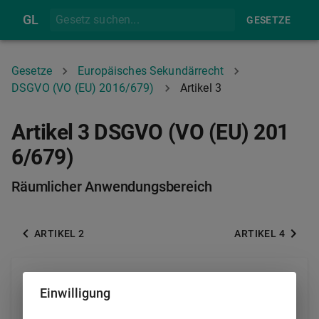
GL
GESETZE
Gesetze
Europäisches Sekundärrecht
DSGVO (VO (EU) 2016/679)
Artikel 3
Artikel 3 DSGVO (VO (EU) 201
6/679)
Räumlicher Anwendungsbereich
ARTIKEL 2
ARTIKEL 4
(1)
Diese Verordnung findet Anwendung auf die
Einwilligung
Verarbeitung personenbezogener Daten, soweit diese
im Rahmen der Tätigkeiten einer Niederlassung eines