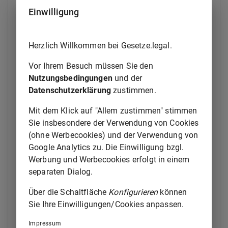
Verantwortlichen oder gegebenenfalls den
Einwilligung
Auftragsverarbeiter über eine solche
Fristverlängerung innerhalb eines Monats nach
Eingang des Antrags auf Konsultation zusammen
Herzlich Willkommen bei Gesetze.legal.
mit den Gründen für die Verzögerung. Diese Fristen
Vor Ihrem Besuch müssen Sie den
können ausgesetzt werden, bis die Aufsichtsbehörde
Nutzungsbedingungen
und der
die für die Zwecke der Konsultation angeforderten
Datenschutzerklärung
zustimmen.
Informationen erhalten hat.
Mit dem Klick auf "Allem zustimmen" stimmen
(3)
Der Verantwortliche stellt der Aufsichtsbehörde
Sie insbesondere der Verwendung von Cookies
bei einer Konsultation gemäß Absatz 1 folgende
(ohne Werbecookies) und der Verwendung von
Informationen zur Verfügung:
Google Analytics zu. Die Einwilligung bzgl.
a)
gegebenenfalls Angaben zu den jeweiligen
Werbung und Werbecookies erfolgt in einem
Zuständigkeiten des Verantwortlichen, der
separaten Dialog.
gemeinsam Verantwortlichen und der an
Über die Schaltfläche
Konfigurieren
können
der Verarbeitung beteiligten
Sie Ihre Einwilligungen/Cookies anpassen.
Auftragsverarbeiter, insbesondere bei einer
Verarbeitung innerhalb einer Gruppe von
Impressum