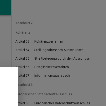
Artikel 61
Gegenseitige Amtshilfe
Artikel 62
Gemeinsame Maßnahmen der
Aufsichtsbehörden
Abschnitt 2
Kohärenz
Artikel 63
Kohärenzverfahren
Artikel 64
Stellungnahme des Ausschusses
Artikel 65
Streitbeilegung durch den Ausschuss
Artikel 66
Dringlichkeitsverfahren
Artikel 67
Informationsaustausch
Abschnitt 3
Europäischer Datenschutzausschuss
Artikel 68
Europäischer Datenschutzausschuss