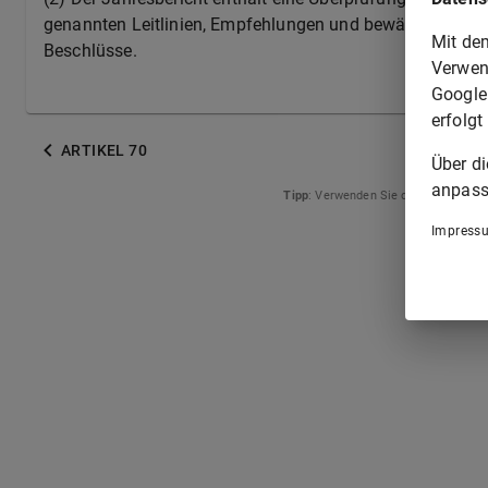
genannten Leitlinien, Empfehlungen und bewährten Verfah
Mit de
Beschlüsse.
Verwen
Google
erfolgt
ARTIKEL 70
Über d
anpass
Tipp
: Verwenden Sie die Pfeiltasten
Impress