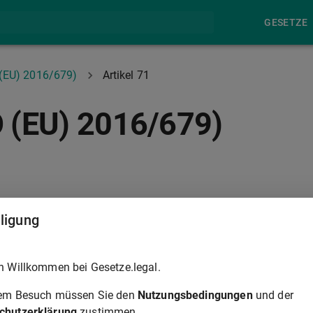
GESETZE
(EU) 2016/679)
Artikel 71
O (EU) 2016/679)
ARTIKEL 72
lligung
chutz natürlicher Personen bei der Verarbeitung in der Union
h Willkommen bei Gesetze.legal.
rganisationen. Der Bericht wird veröffentlicht und dem
ermittelt.
rem Besuch müssen Sie den
Nutzungsbedingungen
und der
chutzerklärung
zustimmen.
ischen Anwendung der in Artikel 70 Absatz 1 Buchstabe l