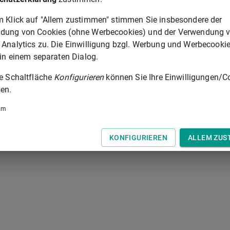
ren sowie der in Artikel 65 genannten verbindlichen
m Klick auf "Allem zustimmen" stimmen Sie insbesondere der
dung von Cookies (ohne Werbecookies) und der Verwendung 
© Europäische Union 1998-20
 Analytics zu. Die Einwilligung bzgl. Werbung und Werbecooki
 in einem separaten Dialog.
ARTIKEL 72
ie Schaltfläche
Konfigurieren
können Sie Ihre Einwilligungen/C
en.
 der Tastatur zur Navigation zwischen Normen.
um
KONFIGURIEREN
ALLEM ZUS