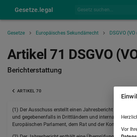
Gesetze.legal
Gesetze
Europäisches Sekundärrecht
DSGVO (VO 
Artikel 71 DSGVO (V
Berichterstattung
ARTIKEL 70
Einwi
(1)
Der Ausschuss erstellt einen Jahresbericht über den S
Herzlic
und gegebenenfalls in Drittländern und internationalen O
Europäischen Parlament, dem Rat und der Kommission üb
Vor Ih
Datens
(2)
Der Jahresbericht enthält eine Überprüfung der prakt