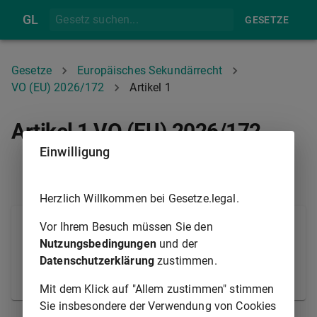
GL
GESETZE
Gesetze
Europäisches Sekundärrecht
VO (EU) 2026/172
Artikel 1
Artikel 1 VO (EU) 2026/172
Einwilligung
PRÄAMBEL
ARTIKEL 2
Herzlich Willkommen bei Gesetze.legal.
Anhang I der Verordnung (EG) Nr. 1334/2008 wird
Vor Ihrem Besuch müssen Sie den
gemäß Anhang I der vorliegenden Verordnung
Nutzungsbedingungen
und der
geändert.
Datenschutzerklärung
zustimmen.
© Europäische Union 1998-2021
Mit dem Klick auf "Allem zustimmen" stimmen
Sie insbesondere der Verwendung von Cookies