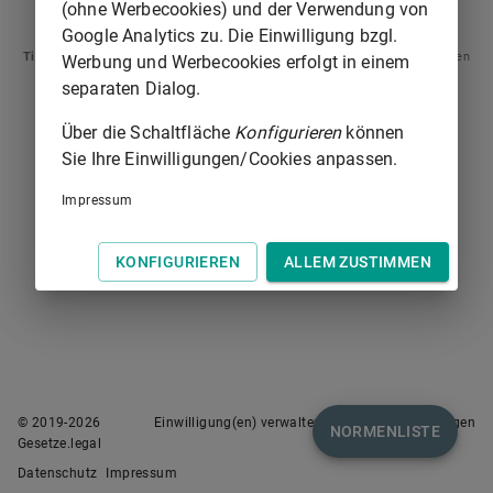
(ohne Werbecookies) und der Verwendung von
PRÄAMBEL
ARTIKEL 2
Google Analytics zu. Die Einwilligung bzgl.
Tipp
: Swipen Sie auf dem Bildschirm links oder rechts zur Navigation zwischen
Werbung und Werbecookies erfolgt in einem
Normen.
separaten Dialog.
Über die Schaltfläche
Konfigurieren
können
Sie Ihre Einwilligungen/Cookies anpassen.
Impressum
KONFIGURIEREN
ALLEM ZUSTIMMEN
© 2019-
2026
Einwilligung(en) verwalten
Nutzungsbedingungen
NORMENLISTE
Gesetze.legal
Datenschutz
Impressum