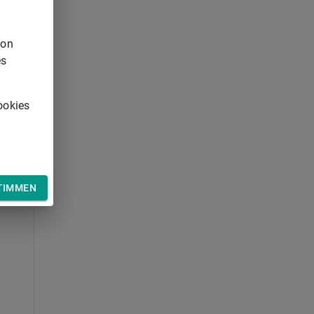
von
es
21
ookies
TIMMEN