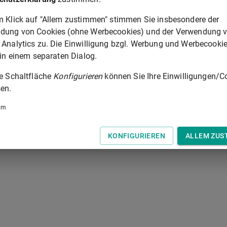
m Klick auf "Allem zustimmen" stimmen Sie insbesondere der
dung von Cookies (ohne Werbecookies) und der Verwendung 
 Analytics zu. Die Einwilligung bzgl. Werbung und Werbecooki
 in einem separaten Dialog.
© Europäische Union 1998-20
ie Schaltfläche
Konfigurieren
können Sie Ihre Einwilligungen/C
en.
ANHANG I
um
 der Tastatur zur Navigation zwischen Normen.
KONFIGURIEREN
ALLEM ZUS