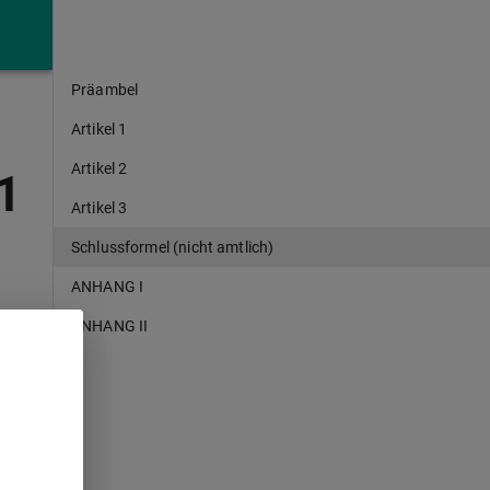
Präambel
Artikel 1
Artikel 2
1
Artikel 3
Schlussformel (nicht amtlich)
ANHANG I
ANHANG II