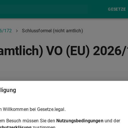
GESETZE
26/172
Schlussformel (nicht amtlich)
 amtlich) VO (EU) 2026/
ANHANG I
lligung
 gilt unmittelbar in jedem Mitgliedstaat.
h Willkommen bei Gesetze.legal.
rem Besuch müssen Sie den
Nutzungsbedingungen
und der
chutzerklärung
zustimmen.