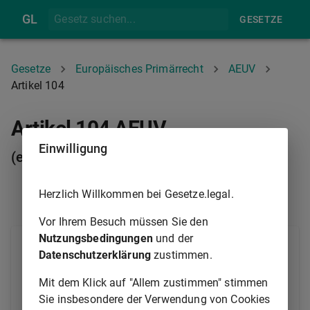
GL
GESETZE
Gesetze
Europäisches Primärrecht
AEUV
Artikel 104
Artikel 104 AEUV
Einwilligung
(ex-Artikel 84 EGV)
Herzlich Willkommen bei Gesetze.legal.
ARTIKEL 103
ARTIKEL 105
Vor Ihrem Besuch müssen Sie den
Nutzungsbedingungen
und der
Bis zum Inkrafttreten der gemäß
Artikel 103
Datenschutzerklärung
zustimmen.
erlassenen Vorschriften entscheiden die Behörden
der Mitgliedstaaten im Einklang mit ihren eigenen
Mit dem Klick auf "Allem zustimmen" stimmen
Rechtsvorschriften und den Bestimmungen der
Sie insbesondere der Verwendung von Cookies