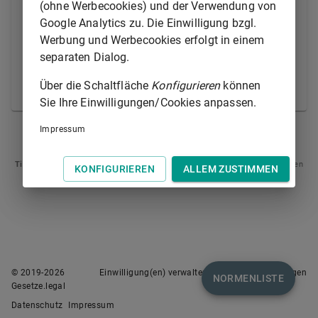
Artikel 101
, insbesondere Absatz 3, und 102 über
(ohne Werbecookies) und der Verwendung von
die Zulässigkeit von Vereinbarungen, Beschlüssen
Google Analytics zu. Die Einwilligung bzgl.
und aufeinander abgestimmten Verhaltensweisen
Werbung und Werbecookies erfolgt in einem
sowie über die missbräuchliche Ausnutzung einer
separaten Dialog.
beherrschenden Stellung auf dem Binnenmarkt.
Über die Schaltfläche
Konfigurieren
können
© Europäische Union 1998-2021
Sie Ihre Einwilligungen/Cookies anpassen.
Impressum
ARTIKEL 103
ARTIKEL 105
Tipp
: Swipen Sie auf dem Bildschirm links oder rechts zur Navigation zwischen
KONFIGURIEREN
ALLEM ZUSTIMMEN
Normen.
© 2019-
2026
Einwilligung(en) verwalten
Nutzungsbedingungen
NORMENLISTE
Gesetze.legal
Datenschutz
Impressum