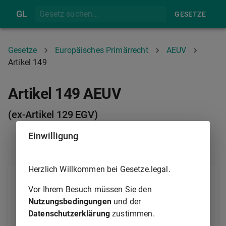
GL
GESETZE
Gesetze
Europäisches Primärrecht
AEUV
Artikel 149
Artikel 149 AEUV
(ex-Artikel 129 EGV)
Einwilligung
ARTIKEL 148
ARTIKEL 150
Herzlich Willkommen bei Gesetze.legal.
Das Europäische Parlament und der Rat können
Vor Ihrem Besuch müssen Sie den
gemäß dem ordentlichen Gesetzgebungsverfahren
Nutzungsbedingungen
und der
und nach Anhörung des Wirtschafts- und
Datenschutzerklärung
zustimmen.
Sozialausschusses sowie des Ausschusses der