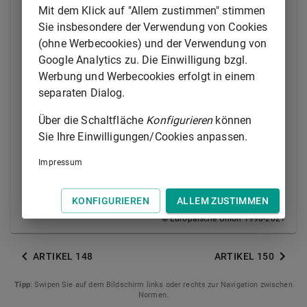
Regionen Anreizmaßnahmen zur Förderung der
Mit dem Klick auf "Allem zustimmen" stimmen
Zusammenarbeit zwischen den Mitgliedstaaten und
Sie insbesondere der Verwendung von Cookies
zur Unterstützung ihrer Beschäftigungsmaßnahmen
(ohne Werbecookies) und der Verwendung von
durch Initiativen beschließen, die darauf abzielen,
Google Analytics zu. Die Einwilligung bzgl.
den Austausch von Informationen und bewährten
Werbung und Werbecookies erfolgt in einem
Verfahren zu entwickeln, vergleichende Analysen und
separaten Dialog.
Gutachten bereitzustellen sowie innovative Ansätze
zu fördern und Erfahrungen zu bewerten, und zwar
Über die Schaltfläche
Konfigurieren
können
insbesondere durch den Rückgriff auf Pilotvorhaben.
Sie Ihre Einwilligungen/Cookies anpassen.
Diese Maßnahmen schließen keinerlei
Impressum
Harmonisierung der Rechts- und
Verwaltungsvorschriften der Mitgliedstaaten ein.
KONFIGURIEREN
ALLEM ZUSTIMMEN
© Europäische Union 1998-2021
ARTIKEL 148
ARTIKEL 150
Tipp
: Swipen Sie auf dem Bildschirm links oder rechts zur Navigation zwischen
Normen.