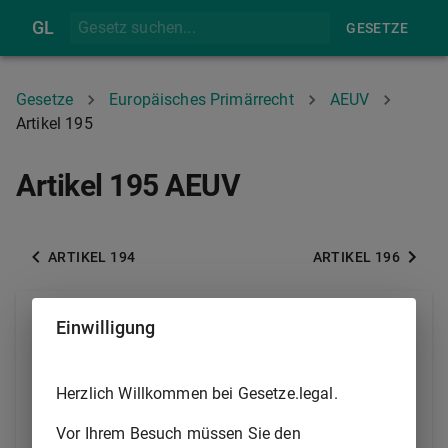
GL
GESETZE
Gesetze
Europäisches Primärrecht
AEUV
Artikel 195
Artikel 195 AEUV
ARTIKEL 194
ARTIKEL 196
(1)
Die Union ergänzt die Maßnahmen der
Einwilligung
Mitgliedstaaten im Tourismussektor, insbesondere
durch die Förderung der Wettbewerbsfähigkeit der
Unternehmen der Union in diesem Sektor.
Herzlich Willkommen bei Gesetze.legal.
Die Union verfolgt zu diesem Zweck mit ihrer
Vor Ihrem Besuch müssen Sie den