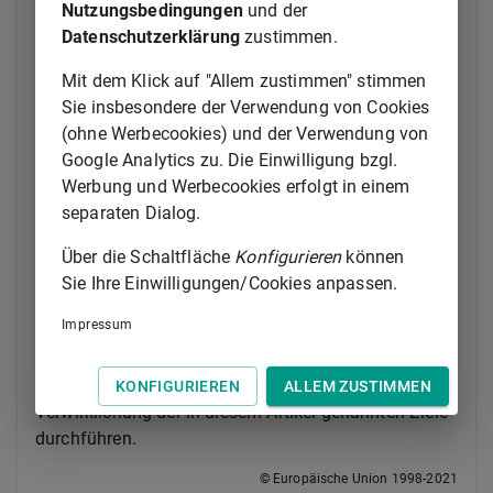
Tätigkeit das Ziel,
Nutzungsbedingungen
und der
Datenschutzerklärung
zustimmen.
a)
die Schaffung eines günstigen Umfelds für
die Entwicklung der Unternehmen in
Mit dem Klick auf "Allem zustimmen" stimmen
diesem Sektor anzuregen;
Sie insbesondere der Verwendung von Cookies
b)
die Zusammenarbeit zwischen den
(ohne Werbecookies) und der Verwendung von
Mitgliedstaaten insbesondere durch den
Google Analytics zu. Die Einwilligung bzgl.
Austausch bewährter Praktiken zu
Werbung und Werbecookies erfolgt in einem
unterstützen.
separaten Dialog.
(2)
Das Europäische Parlament und der Rat erlassen
Über die Schaltfläche
Konfigurieren
können
unter Ausschluss jeglicher Harmonisierung der
Sie Ihre Einwilligungen/Cookies anpassen.
Rechtsvorschriften der Mitgliedstaaten gemäß dem
Impressum
ordentlichen Gesetzgebungsverfahren die
spezifischen Maßnahmen zur Ergänzung der
Maßnahmen, die die Mitgliedstaaten zur
KONFIGURIEREN
ALLEM ZUSTIMMEN
Verwirklichung der in diesem Artikel genannten Ziele
durchführen.
© Europäische Union 1998-2021