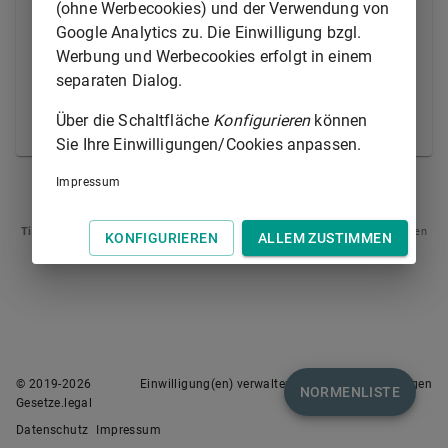
der Rat auf Vorschlag der Kommission und nach
(ohne Werbecookies) und der Verwendung von
Anhörung der Europäischen Zentralbank gegenüber
Google Analytics zu. Die Einwilligung bzgl.
dritten Ländern Schutzmaßnahmen mit einer
Werbung und Werbecookies erfolgt in einem
Geltungsdauer von höchstens sechs Monaten treffen,
separaten Dialog.
wenn diese unbedingt erforderlich sind.
Über die Schaltfläche
Konfigurieren
können
© Europäische Union 1998-2021
Sie Ihre Einwilligungen/Cookies anpassen.
Impressum
ARTIKEL 65
ARTIKEL 67
Tipp
: Swipen Sie auf dem Bildschirm links oder rechts zur Navigation zwischen
KONFIGURIEREN
ALLEM ZUSTIMMEN
Normen.
© 2019-
2026
Einwilligung(en) verwalten
Nutzungsbedingungen
NORMENLISTE
Gesetze.legal
Datenschutz
Impressum