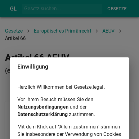
GL
GESETZE
Gesetze
Europäisches Primärrecht
AEUV
Artikel 66
Artikel 66 AEUV
Einwilligung
(ex-Artikel 59 EGV)
Herzlich Willkommen bei Gesetze.legal.
ARTIKEL 65
ARTIKEL 67
Vor Ihrem Besuch müssen Sie den
Nutzungsbedingungen
und der
Falls Kapitalbewegungen nach oder aus dritten
Datenschutzerklärung
zustimmen.
Ländern unter außergewöhnlichen Umständen das
Funktionieren der Wirtschafts- und Währungsunion
Mit dem Klick auf "Allem zustimmen" stimmen
schwerwiegend stören oder zu stören drohen, kann
Sie insbesondere der Verwendung von Cookies