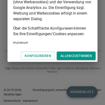
(ohne Werbecookies) und der Verwendung von
fallenden Unionspolitik durch die Behörden der
Google Analytics zu. Die Einwilligung bzgl.
Mitgliedstaaten vornehmen, insbesondere um die
Werbung und Werbecookies erfolgt in einem
umfassende Anwendung des Grundsatzes der
separaten Dialog.
gegenseitigen Anerkennung zu fördern. Das
Europäische Parlament und die nationalen
Über die Schaltfläche
Konfigurieren
können
Parlamente werden vom Inhalt und den Ergebnissen
Sie Ihre Einwilligungen/Cookies anpassen.
dieser Bewertung unterrichtet.
Impressum
© Europäische Union 1998-2021
KONFIGURIEREN
ALLEM ZUSTIMMEN
ARTIKEL 69
ARTIKEL 71
Tipp
: Swipen Sie auf dem Bildschirm links oder rechts zur Navigation zwischen
Normen.
© 2019-
2026
Einwilligung(en) verwalten
Nutzungsbedingungen
NORMENLISTE
Gesetze.legal
Datenschutz
Impressum