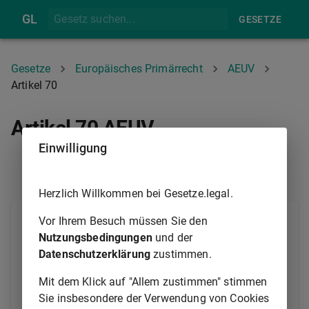
GL
GESETZE
Gesetze
Europäisches Primärrecht
AEUV
Artikel 70
Artikel 70 AEUV
Einwilligung
ARTIKEL 69
ARTIKEL 71
Herzlich Willkommen bei Gesetze.legal.
Unbeschadet der Artikel 258, 259 und 260 kann der
Vor Ihrem Besuch müssen Sie den
Rat auf Vorschlag der Kommission Maßnahmen
Nutzungsbedingungen
und der
erlassen, mit denen Einzelheiten festgelegt werden,
Datenschutzerklärung
zustimmen.
nach denen die Mitgliedstaaten in Zusammenarbeit
Mit dem Klick auf "Allem zustimmen" stimmen
mit der Kommission eine objektive und unparteiische
Sie insbesondere der Verwendung von Cookies
Bewertung der Durchführung der unter diesen Titel