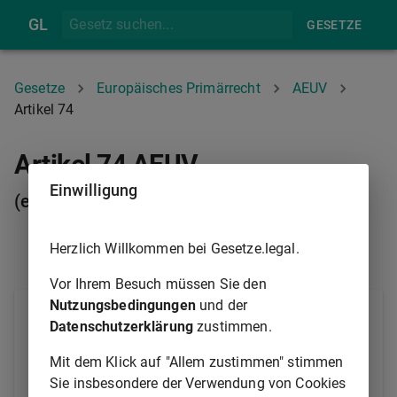
GL
GESETZE
Gesetze
Europäisches Primärrecht
AEUV
Artikel 74
Artikel 74 AEUV
Einwilligung
(ex-Artikel 66 EGV)
Herzlich Willkommen bei Gesetze.legal.
ARTIKEL 73
ARTIKEL 75
Vor Ihrem Besuch müssen Sie den
Nutzungsbedingungen
und der
Der Rat erlässt Maßnahmen, um die
Datenschutzerklärung
zustimmen.
Verwaltungszusammenarbeit zwischen den
zuständigen Dienststellen der Mitgliedstaaten in den
Mit dem Klick auf "Allem zustimmen" stimmen
Bereichen dieses Titels sowie die Zusammenarbeit
Sie insbesondere der Verwendung von Cookies