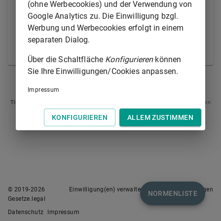
zwischen diesen Dienststellen und der Kommission
(ohne Werbecookies) und der Verwendung von
zu gewährleisten. Dabei beschließt er auf Vorschlag
Google Analytics zu. Die Einwilligung bzgl.
der Kommission vorbehaltlich des
Artikels 76
und
Werbung und Werbecookies erfolgt in einem
nach Anhörung des Europäischen Parlaments.
separaten Dialog.
© Europäische Union 1998-2021
Über die Schaltfläche
Konfigurieren
können
Sie Ihre Einwilligungen/Cookies anpassen.
ARTIKEL 73
ARTIKEL 75
Impressum
Tipp
: Swipen Sie auf dem Bildschirm links oder rechts zur Navigation zwischen
Normen.
KONFIGURIEREN
ALLEM ZUSTIMMEN
© 2019-
2026
Einwilligung(en) verwalten
Nutzungsbedingungen
NORMENLISTE
Gesetze.legal
Datenschutz
Impressum