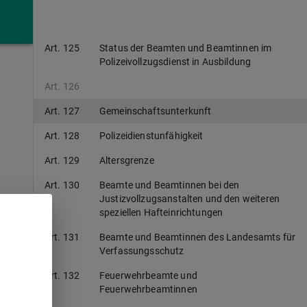
Art. 124
Polizeivollzugsbeamte und
Polizeivollzugsbeamtinnen
Art. 125
Status der Beamten und Beamtinnen im
Polizeivollzugsdienst in Ausbildung
Art. 126
Art. 127
Gemeinschaftsunterkunft
Art. 128
Polizeidienstunfähigkeit
Art. 129
Altersgrenze
Art. 130
Beamte und Beamtinnen bei den
Justizvollzugsanstalten und den weiteren
speziellen Hafteinrichtungen
Art. 131
Beamte und Beamtinnen des Landesamts für
Verfassungsschutz
Art. 132
Feuerwehrbeamte und
Feuerwehrbeamtinnen