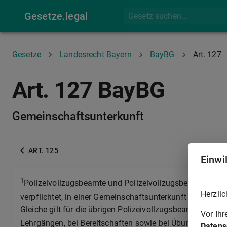
Gesetze.legal
Gesetze
Landesrecht Bayern
BayBG
Art. 127
Art. 127 BayBG
Gemeinschaftsunterkunft
ART. 125
Einwi
1
Polizeivollzugsbeamte und Polizeivollzugsbeamtinnen d
Herzlic
verpflichtet, in einer Gemeinschaftsunterkunft zu wohn
Gleiche gilt für die übrigen Polizeivollzugsbeamten un
Vor Ih
Lehrgängen, bei Bereitschaften sowie bei Übungen und 
Datens