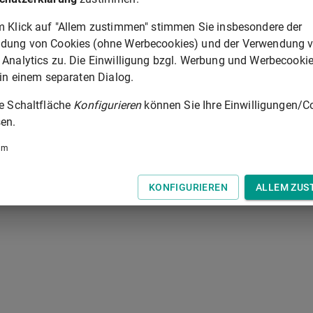
ststellen und die Einsatzleitung können Ausnahmen zulassen.
m Klick auf "Allem zustimmen" stimmen Sie insbesondere der
dung von Cookies (ohne Werbecookies) und der Verwendung 
ART. 128
 Analytics zu. Die Einwilligung bzgl. Werbung und Werbecooki
 in einem separaten Dialog.
 der Tastatur zur Navigation zwischen Normen.
ie Schaltfläche
Konfigurieren
können Sie Ihre Einwilligungen/C
en.
um
KONFIGURIEREN
ALLEM ZUS