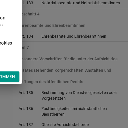
Art. 133
Notariatsbeamte und Notariatsbeamtinnen
Abschnitt 4
von
es
Ehrenbeamte und Ehrenbeamtinnen
Art. 134
Ehrenbeamte und Ehrenbeamtinnen
ookies
Teil 7
Besondere Vorschriften für die unter der Aufsicht des
Staates stehenden Körperschaften, Anstalten und
TIMMEN
Stiftungen des öffentlichen Rechts
Art. 135
Bestimmung von Dienstvorgesetzten oder
Vorgesetzten
Art. 136
Zuständigkeiten bei nichtstaatlichen
Dienstherren
Art. 137
Oberste Aufsichtsbehörde