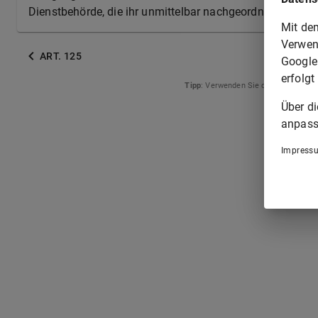
Dienstbehörde, die ihr unmittelbar nachgeordneten Dien
Mit de
Verwen
ART. 125
Google
erfolgt
Tipp
: Verwenden Sie die Pfeiltasten
Über d
anpass
Impress