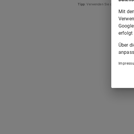
Tipp
: Verwenden Sie die Pfeiltasten
Mit de
Verwen
Google
erfolgt
Über d
anpass
Impress