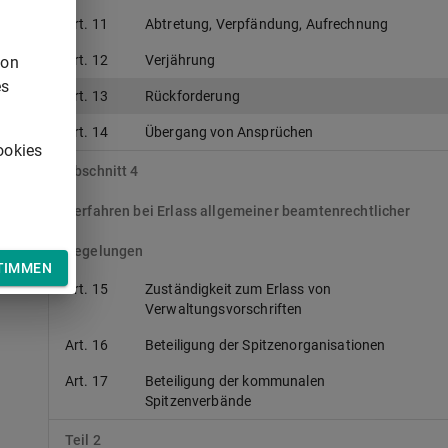
Art. 11
Abtretung, Verpfändung, Aufrechnung
Art. 12
Verjährung
von
es
Art. 13
Rückforderung
Art. 14
Übergang von Ansprüchen
ookies
Abschnitt 4
Verfahren bei Erlass allgemeiner beamtenrechtlicher
Regelungen
TIMMEN
Art. 15
Zuständigkeit zum Erlass von
Verwaltungsvorschriften
Art. 16
Beteiligung der Spitzenorganisationen
Art. 17
Beteiligung der kommunalen
Spitzenverbände
Teil 2