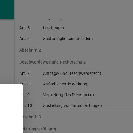
Art. 3
Dienstvorgesetzte, Vorgesetzte
Art. 4
Angehörige
Art. 5
Leistungen
Art. 6
Zuständigkeiten nach dem
Abschnitt 2
Beschwerdeweg und Rechtsschutz
Art. 7
Antrags- und Beschwerderecht
Art. 8
Aufschiebende Wirkung
Art. 9
Vertretung des Dienstherrn
Art. 10
Zustellung von Entscheidungen
Abschnitt 3
Leistungserfüllung