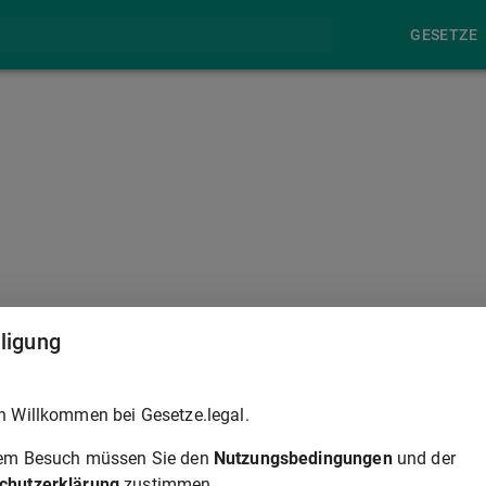
GESETZE
ART. 14
lligung
Abs. 2) gilt
Art. 15
BayBesG
entsprechend.
h Willkommen bei Gesetze.legal.
rem Besuch müssen Sie den
Nutzungsbedingungen
und der
ART. 14
chutzerklärung
zustimmen.