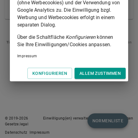
2
(ohne Werbecookies) und der Verwendung von
erfüllt.
Zeiten einer Beurlaubung ohne Dienstbezüge
Google Analytics zu. Die Einwilligung bzgl.
gelten nicht als Probezeit.
Werbung und Werbecookies erfolgt in einem
separaten Dialog.
ART. 24
ART. 45
Über die Schaltfläche
Konfigurieren
können
Tipp
: Swipen Sie auf dem Bildschirm links oder rechts zur Navigation zwischen
Sie Ihre Einwilligungen/Cookies anpassen.
Normen.
Impressum
KONFIGURIEREN
ALLEM ZUSTIMMEN
© 2019-
2026
Einwilligung(en) verwalten
Nutzungsbedingungen
NORMENLISTE
Gesetze.legal
Datenschutz
Impressum