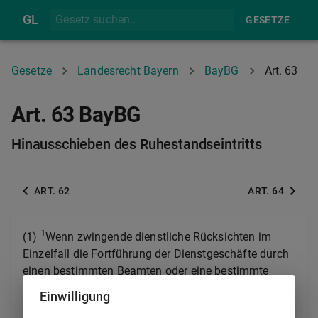
GL
GESETZE
Gesetze
Landesrecht Bayern
BayBG
Art. 63
Art. 63 BayBG
Hinausschieben des Ruhestandseintritts
ART. 62
ART. 64
1
(1)
Wenn zwingende dienstliche Rücksichten im
Einzelfall die Fortführung der Dienstgeschäfte durch
einen bestimmten Beamten oder eine bestimmte
Beamtin erfordern, kann der Eintritt in den Ruhestand
Einwilligung
über die gesetzlich festgesetzte Altersgrenze für eine