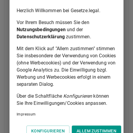
bestimmte Frist, die jeweils ein Jahr nicht
übersteigen darf, hinausgeschoben werden,
Herzlich Willkommen bei Gesetze.legal.
2
höchstens jedoch um insgesamt drei Jahre.
Die
Vor Ihrem Besuch müssen Sie den
Entscheidung trifft bei den Beamten und Beamtinnen
Nutzungsbedingungen
und der
der Staatskanzlei und der Staatsministerien von der
Datenschutzerklärung
zustimmen.
Besoldungsgruppe A 16 an, den in der
Besoldungsordnung B aufgeführten Vorständen der
Mit dem Klick auf "Allem zustimmen" stimmen
den Staatsministerien unmittelbar nachgeordneten
Sie insbesondere der Verwendung von Cookies
Behörden sowie den Generalstaatsanwälten und
(ohne Werbecookies) und der Verwendung von
Generalstaatsanwältinnen die Staatsregierung, bei
Google Analytics zu. Die Einwilligung bzgl.
den übrigen Beamten und Beamtinnen die oberste
Werbung und Werbecookies erfolgt in einem
Dienstbehörde.
separaten Dialog.
1
(2)
Wenn die Fortführung der Dienstgeschäfte im
Über die Schaltfläche
Konfigurieren
können
dienstlichen Interesse liegt, kann der Eintritt in den
Sie Ihre Einwilligungen/Cookies anpassen.
Ruhestand auf Antrag über die gesetzlich
Impressum
festgesetzte Altersgrenze für eine bestimmte Frist,
die jeweils ein Jahr nicht übersteigen darf,
hinausgeschoben werden, höchstens jedoch um drei
KONFIGURIEREN
ALLEM ZUSTIMMEN