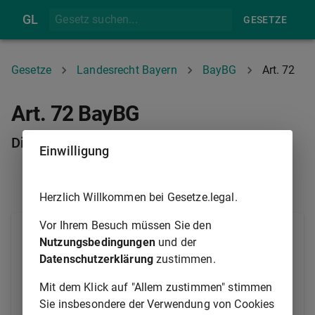
GL
GESETZE
Gesetze
Landesrecht Bayern
BayBG
Art. 72
Art. 72 BayBG
Dienstzeugnis
Einwilligung
ART. 71
ART. 73
Herzlich Willkommen bei Gesetze.legal.
Vor Ihrem Besuch müssen Sie den
1
Nach Beendigung des Beamtenverhältnisses wird
Nutzungsbedingungen
und der
auf Antrag von dem oder der letzten
Datenschutzerklärung
zustimmen.
Dienstvorgesetzten ein Dienstzeugnis über Art und
2
Mit dem Klick auf "Allem zustimmen" stimmen
Dauer der bekleideten Ämter erteilt.
Das
Sie insbesondere der Verwendung von Cookies
Dienstzeugnis muss auf Verlangen auch über die