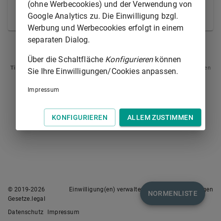
(ohne Werbecookies) und der Verwendung von
ausgeübte Tätigkeit, die Führung und die Leistungen
Google Analytics zu. Die Einwilligung bzgl.
Auskunft geben.
Werbung und Werbecookies erfolgt in einem
separaten Dialog.
ART. 71
ART. 73
Über die Schaltfläche
Konfigurieren
können
Tipp
: Swipen Sie auf dem Bildschirm links oder rechts zur Navigation zwischen
Sie Ihre Einwilligungen/Cookies anpassen.
Normen.
Impressum
KONFIGURIEREN
ALLEM ZUSTIMMEN
© 2019-
2026
Einwilligung(en) verwalten
Nutzungsbedingungen
NORMENLISTE
Gesetze.legal
Datenschutz
Impressum