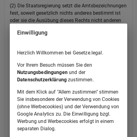
(2)
Die Staatsregierung setzt die Amtsbezeichnungen
fest, soweit gesetzlich nichts anderes bestimmt ist
oder sie die Ausübung dieses Rechts nicht anderen
Stellen überträgt.
Einwilligung
1
(3)
Beamte und Beamtinnen führen im Dienst die
Amtsbezeichnung des ihnen übertragenen Amtes; sie
Herzlich Willkommen bei Gesetze.legal.
dürfen sie auch außerhalb des Dienstes
2
führen.
Nach dem Übertritt in ein anderes Amt darf
Vor Ihrem Besuch müssen Sie den
die bisherige Amtsbezeichnung nicht mehr geführt
Nutzungsbedingungen
und der
werden; in den Fällen der Versetzung in ein Amt mit
Datenschutzerklärung
zustimmen.
geringerem Endgrundgehalt gilt Abs. 4 Satz 2 und 3
Mit dem Klick auf "Allem zustimmen" stimmen
entsprechend.
Sie insbesondere der Verwendung von Cookies
1
(4)
Ruhestandsbeamte und Ruhestandsbeamtinnen
(ohne Werbecookies) und der Verwendung von
dürfen die ihnen bei der Versetzung in den Ruhestand
Google Analytics zu. Die Einwilligung bzgl.
zustehende Amtsbezeichnung mit dem Zusatz
Werbung und Werbecookies erfolgt in einem
„außer Dienst (a. D.)“ und die im Zusammenhang mit
separaten Dialog.
2
dem Amt verliehenen Titel weiterführen.
Wird ihnen