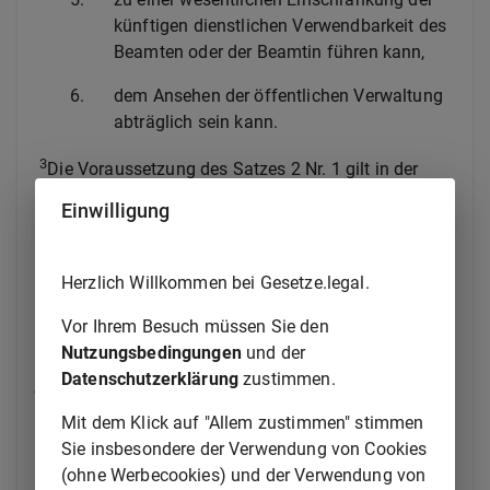
künftigen dienstlichen Verwendbarkeit des
Beamten oder der Beamtin führen kann,
6.
dem Ansehen der öffentlichen Verwaltung
abträglich sein kann.
3
Die Voraussetzung des Satzes 2 Nr. 1 gilt in der
Regel als erfüllt, wenn die zeitliche Beanspruchung
Einwilligung
durch eine oder mehrere Nebentätigkeiten in der
4
Woche zehn Stunden überschreitet.
Das Vorliegen
eines Versagungsgrundes nach Satz 3 ist besonders
Herzlich Willkommen bei Gesetze.legal.
zu prüfen, wenn abzusehen ist, dass die Entgelte und
Vor Ihrem Besuch müssen Sie den
geldwerten Vorteile aus genehmigungspflichtigen
Nutzungsbedingungen
und der
Nebentätigkeiten im Kalenderjahr 30 v.H. der
Datenschutzerklärung
zustimmen.
jährlichen Dienstbezüge des Beamten oder der
Beamtin bei Vollzeitbeschäftigung überschreiten
Mit dem Klick auf "Allem zustimmen" stimmen
werden; das Ergebnis der Prüfung ist aktenkundig zu
Sie insbesondere der Verwendung von Cookies
5
machen.
Die Genehmigung ist auf längstens fünf
(ohne Werbecookies) und der Verwendung von